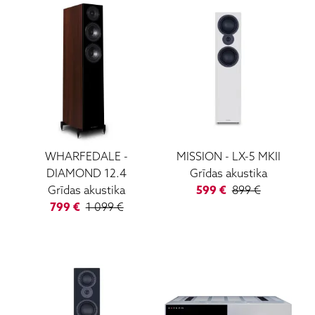
WHARFEDALE
-
MISSION
-
LX-5 MKII
DIAMOND 12.4
Grīdas akustika
Grīdas akustika
599
€
899
€
799
€
1 099
€