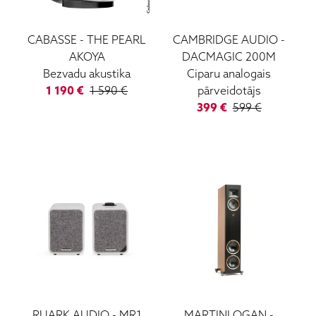
CABASSE
-
THE PEARL
CAMBRIDGE AUDIO
-
AKOYA
DACMAGIC 200M
Bezvadu akustika
Ciparu analogais
1 190
€
1 590
€
pārveidotājs
399
€
599
€
RUARK AUDIO
-
MR1
MARTINLOGAN
-