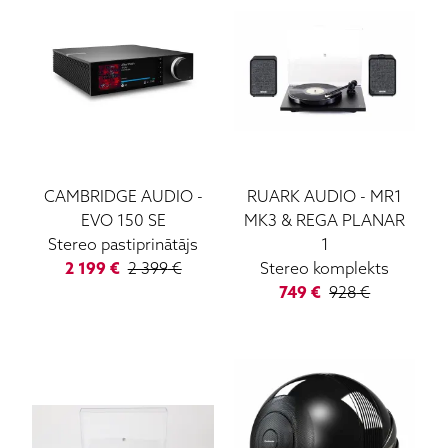
CAMBRIDGE AUDIO
-
RUARK AUDIO
-
MR1
EVO 150 SE
MK3 & REGA PLANAR
Stereo pastiprinātājs
1
2 199
€
2 399
€
Stereo komplekts
749
€
928
€