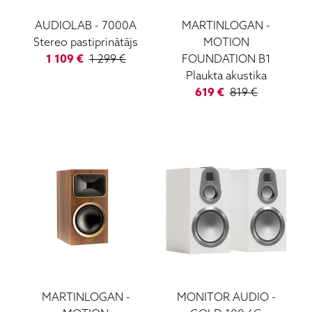
AUDIOLAB
-
7000A
MARTINLOGAN
-
Stereo pastiprinātājs
MOTION
1 109
€
1 299
€
FOUNDATION B1
Plaukta akustika
619
€
819
€
MARTINLOGAN
-
MONITOR AUDIO
-