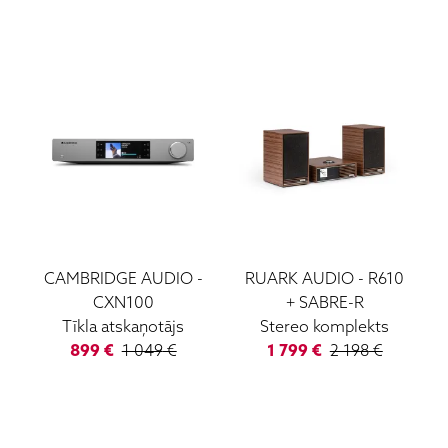
CAMBRIDGE AUDIO
-
RUARK AUDIO
-
R610
CXN100
+ SABRE-R
Tīkla atskaņotājs
Stereo komplekts
899
€
1 049
€
1 799
€
2 198
€