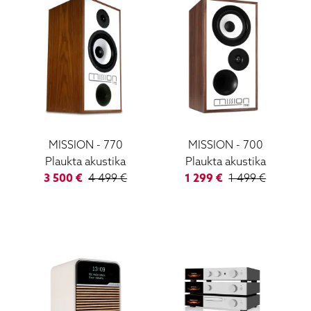
MISSION
-
770
MISSION
-
700
Plaukta akustika
Plaukta akustika
3 500
€
4 499
€
1 299
€
1 499
€