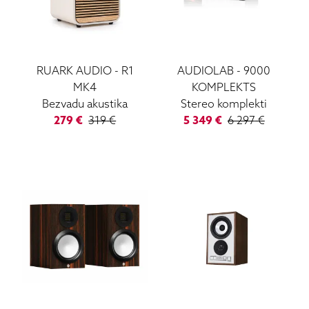
RUARK AUDIO
-
R1
AUDIOLAB
-
9000
MK4
KOMPLEKTS
Bezvadu akustika
Stereo komplekti
279
€
319
€
5 349
€
6 297
€