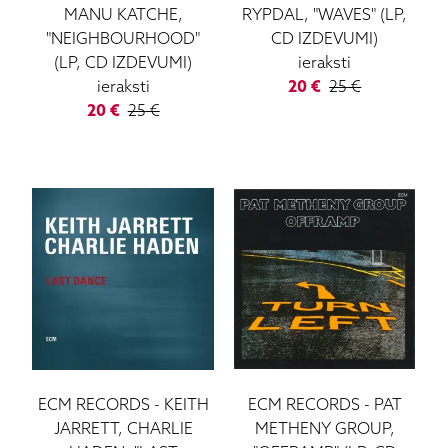
MANU KATCHE,
RYPDAL, "WAVES" (LP,
"NEIGHBOURHOOD"
CD IZDEVUMI)
(LP, CD IZDEVUMI)
ieraksti
ieraksti
20
€
25
€
20
€
25
€
ECM RECORDS
-
KEITH
ECM RECORDS
-
PAT
JARRETT, CHARLIE
METHENY GROUP,