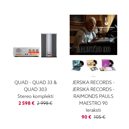
QUAD
-
QUAD 33 &
JERSIKA RECORDS
-
QUAD 303
JERSIKA RECORDS -
Stereo komplekti
RAIMONDS PAULS
2 598
€
2 998
€
MAESTRO 90
Ieraksti
90
€
105
€