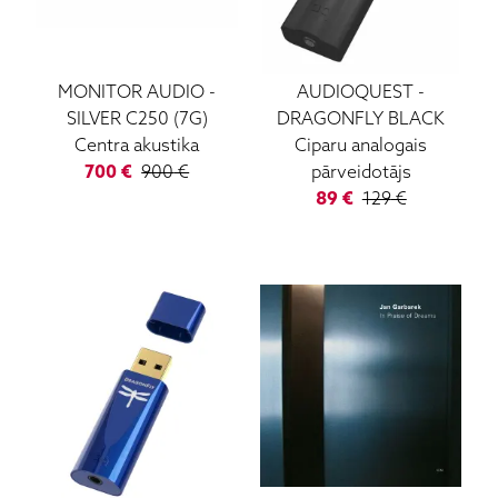
MONITOR AUDIO
-
AUDIOQUEST
-
SILVER C250 (7G)
DRAGONFLY BLACK
Centra akustika
Ciparu analogais
700
€
900
€
pārveidotājs
89
€
129
€