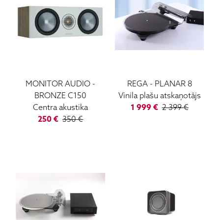
MONITOR AUDIO
-
REGA
-
PLANAR 8
BRONZE C150
Vinila plašu atskaņotājs
Centra akustika
1 999
€
2 399
€
250
€
350
€