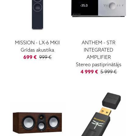
MISSION
-
LX-6 MKII
ANTHEM
-
STR
Grīdas akustika
INTEGRATED
699
€
999
€
AMPLIFIER
Stereo pastiprinātājs
4 999
€
5 999
€