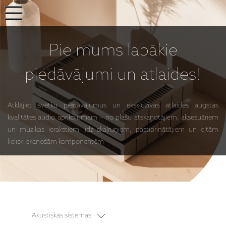
Pie mums
labākie
piedāvājumi
un atlaides!
Atklājiet svētku piedāvājumus un ekskluzīvas atlaides augstas
kvalitātes audio aprīkojumam – no plašu atskaņotājiem, aksesuāriem
un mūzikas ierakstiem līdz skaļruņiem, pastiprinātājiem un citām
lieliski skanošām komponentēm
Akustiskās sistēmas