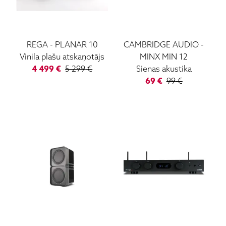
REGA
-
PLANAR 10
CAMBRIDGE AUDIO
-
Vinila plašu atskaņotājs
MINX MIN 12
4 499
€
5 299
€
Sienas akustika
69
€
99
€