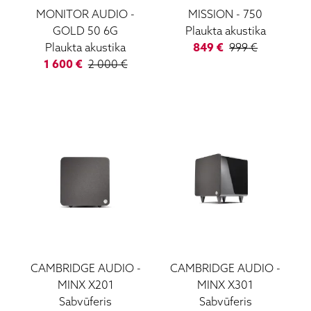
MONITOR AUDIO
-
MISSION
-
750
GOLD 50 6G
Plaukta akustika
Plaukta akustika
849
€
999
€
1 600
€
2 000
€
CAMBRIDGE AUDIO
-
CAMBRIDGE AUDIO
-
MINX X201
MINX X301
Sabvūferis
Sabvūferis