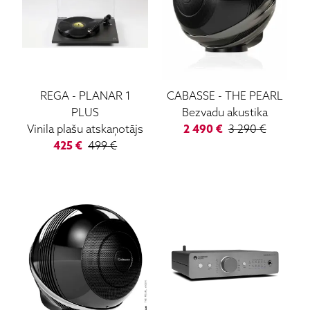
REGA
-
PLANAR 1
CABASSE
-
THE PEARL
PLUS
Bezvadu akustika
Vinila plašu atskaņotājs
2 490
€
3 290
€
425
€
499
€