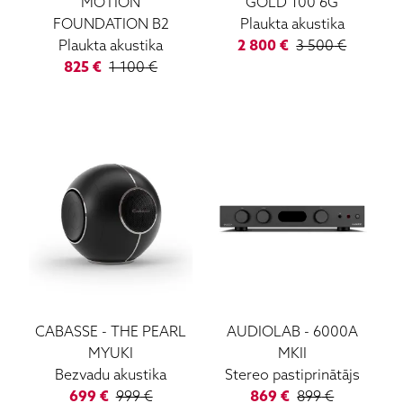
MOTION
GOLD 100 6G
FOUNDATION B2
Plaukta akustika
Plaukta akustika
2 800
€
3 500
€
825
€
1 100
€
CABASSE
-
THE PEARL
AUDIOLAB
-
6000A
MYUKI
MKII
Bezvadu akustika
Stereo pastiprinātājs
699
€
999
€
869
€
899
€