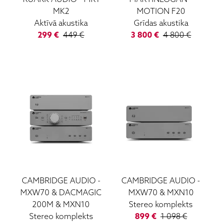
MK2
MOTION F20
Aktīvā akustika
Grīdas akustika
299
€
449
€
3 800
€
4 800
€
CAMBRIDGE AUDIO
-
CAMBRIDGE AUDIO
-
MXW70 & DACMAGIC
MXW70 & MXN10
200M & MXN10
Stereo komplekts
Stereo komplekts
899
€
1 098
€