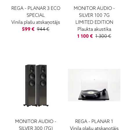
REGA
-
PLANAR 3 ECO
MONITOR AUDIO
-
SPECIAL
SILVER 100 7G
Vinila plašu atskaņotājs
LIMITED EDITION
599
€
944
€
Plaukta akustika
1 100
€
1 300
€
MONITOR AUDIO
-
REGA
-
PLANAR 1
SILVER 300 (7G)
Vinila plašu atskaņotājs