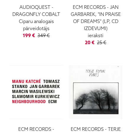
AUDIOQUEST
-
ECM RECORDS
-
JAN
DRAGONFLY COBALT
GARBAREK, "IN PRAISE
Ciparu analogais
OF DREAMS" (LP, CD
pārveidotājs
IZDEVUMI)
199
€
349
€
ieraksti
20
€
25
€
ECM RECORDS
-
ECM RECORDS
-
TERJE