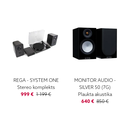
REGA
-
SYSTEM ONE
MONITOR AUDIO
-
Stereo komplekts
SILVER 50 (7G)
999
€
1 199
€
Plaukta akustika
640
€
850
€