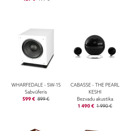
WHARFEDALE
-
SW-15
CABASSE
-
THE PEARL
Sabvūferis
KESHI
599
€
899
€
Bezvadu akustika
1 490
€
1 990
€