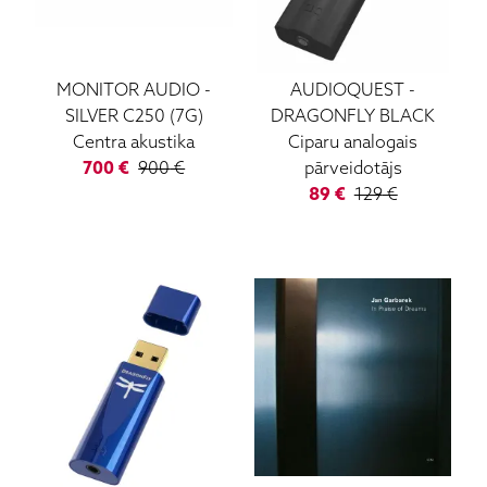
MONITOR AUDIO
-
AUDIOQUEST
-
SILVER C250 (7G)
DRAGONFLY BLACK
Centra akustika
Ciparu analogais
700
€
900
€
pārveidotājs
89
€
129
€