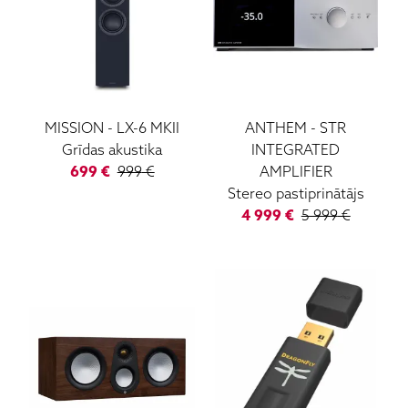
MISSION
-
LX-6 MKII
ANTHEM
-
STR
Grīdas akustika
INTEGRATED
699
€
999
€
AMPLIFIER
Stereo pastiprinātājs
4 999
€
5 999
€