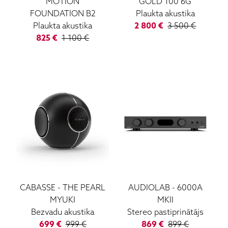
MOTION
GOLD 100 6G
FOUNDATION B2
Plaukta akustika
Plaukta akustika
2 800
€
3 500
€
825
€
1 100
€
CABASSE
-
THE PEARL
AUDIOLAB
-
6000A
MYUKI
MKII
Bezvadu akustika
Stereo pastiprinātājs
699
€
999
€
869
€
899
€