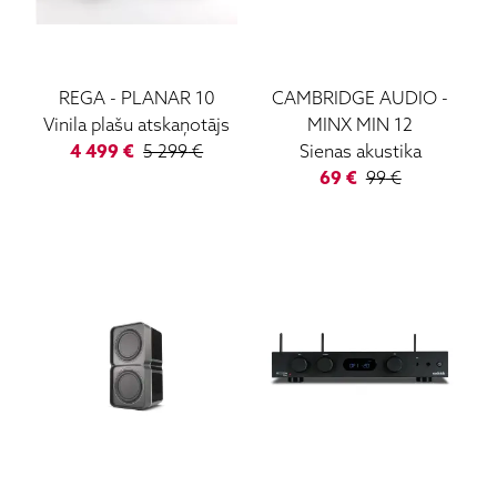
REGA
-
PLANAR 10
CAMBRIDGE AUDIO
-
Vinila plašu atskaņotājs
MINX MIN 12
4 499
€
5 299
€
Sienas akustika
69
€
99
€