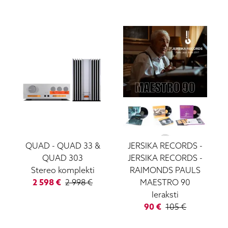
QUAD
-
QUAD 33 &
JERSIKA RECORDS
-
QUAD 303
JERSIKA RECORDS -
Stereo komplekti
RAIMONDS PAULS
2 598
€
2 998
€
MAESTRO 90
Ieraksti
90
€
105
€