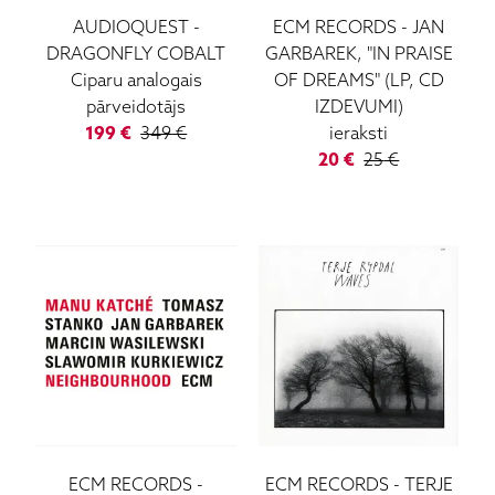
AUDIOQUEST
-
ECM RECORDS
-
JAN
DRAGONFLY COBALT
GARBAREK, "IN PRAISE
Ciparu analogais
OF DREAMS" (LP, CD
pārveidotājs
IZDEVUMI)
199
€
349
€
ieraksti
20
€
25
€
ECM RECORDS
-
ECM RECORDS
-
TERJE