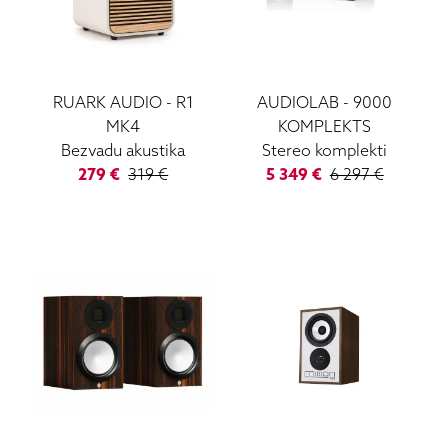
RUARK AUDIO
-
R1
AUDIOLAB
-
9000
MK4
KOMPLEKTS
Bezvadu akustika
Stereo komplekti
279
€
319
€
5 349
€
6 297
€