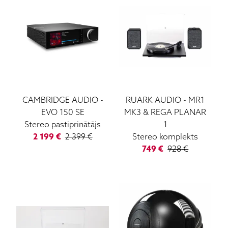
CAMBRIDGE AUDIO
-
RUARK AUDIO
-
MR1
EVO 150 SE
MK3 & REGA PLANAR
Stereo pastiprinātājs
1
2 199
€
2 399
€
Stereo komplekts
749
€
928
€