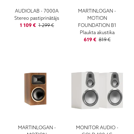
AUDIOLAB
-
7000A
MARTINLOGAN
-
Stereo pastiprinātājs
MOTION
1 109
€
1 299
€
FOUNDATION B1
Plaukta akustika
619
€
819
€
MARTINLOGAN
-
MONITOR AUDIO
-