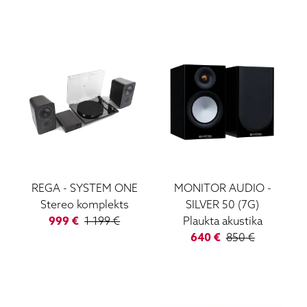
REGA
-
SYSTEM ONE
MONITOR AUDIO
-
Stereo komplekts
SILVER 50 (7G)
999
€
1 199
€
Plaukta akustika
640
€
850
€