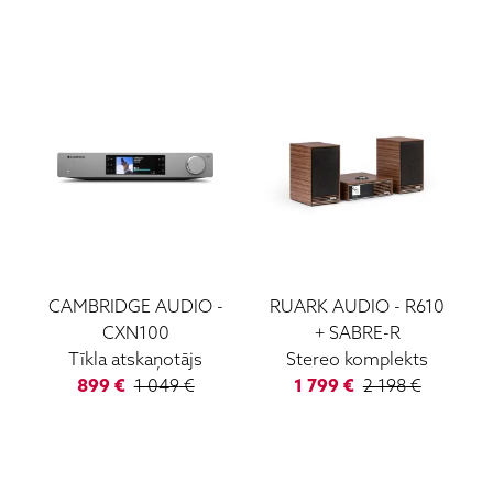
CAMBRIDGE AUDIO
-
RUARK AUDIO
-
R610
CXN100
+ SABRE-R
Tīkla atskaņotājs
Stereo komplekts
899
€
1 049
€
1 799
€
2 198
€