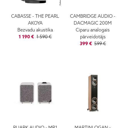
CABASSE
-
THE PEARL
CAMBRIDGE AUDIO
-
AKOYA
DACMAGIC 200M
Bezvadu akustika
Ciparu analogais
1 190
€
1 590
€
pārveidotājs
399
€
599
€
RUARK AUDIO
-
MR1
MARTINLOGAN
-