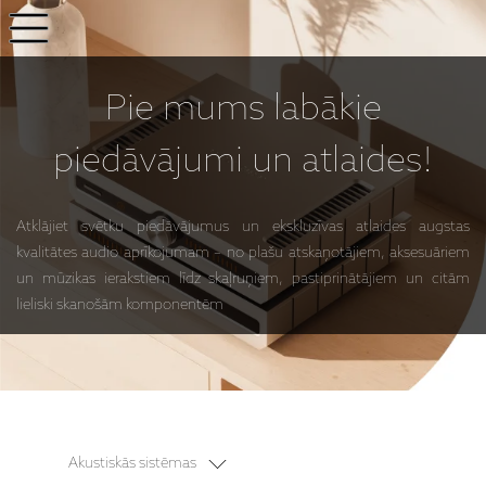
Pie mums
labākie
piedāvājumi
un atlaides!
Atklājiet svētku piedāvājumus un ekskluzīvas atlaides augstas
kvalitātes audio aprīkojumam – no plašu atskaņotājiem, aksesuāriem
un mūzikas ierakstiem līdz skaļruņiem, pastiprinātājiem un citām
lieliski skanošām komponentēm
Akustiskās sistēmas