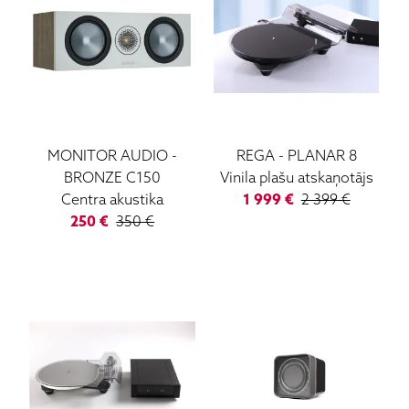
MONITOR AUDIO
-
REGA
-
PLANAR 8
BRONZE C150
Vinila plašu atskaņotājs
Centra akustika
1 999
€
2 399
€
250
€
350
€