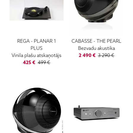
REGA
-
PLANAR 1
CABASSE
-
THE PEARL
PLUS
Bezvadu akustika
Vinila plašu atskaņotājs
2 490
€
3 290
€
425
€
499
€