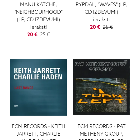
MANU KATCHE,
RYPDAL, "WAVES" (LP,
"NEIGHBOURHOOD"
CD IZDEVUMI)
(LP, CD IZDEVUMI)
ieraksti
ieraksti
20
€
25
€
20
€
25
€
ECM RECORDS
-
KEITH
ECM RECORDS
-
PAT
JARRETT, CHARLIE
METHENY GROUP,