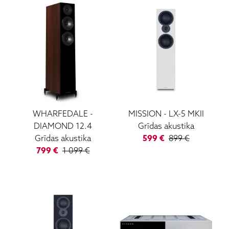
WHARFEDALE
-
MISSION
-
LX-5 MKII
DIAMOND 12.4
Grīdas akustika
Grīdas akustika
599
€
899
€
799
€
1 099
€