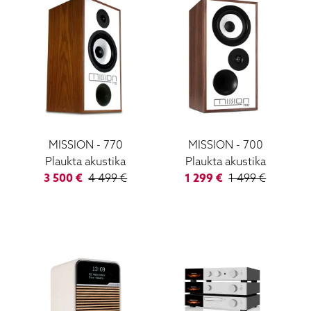
MISSION
-
770
MISSION
-
700
Plaukta akustika
Plaukta akustika
3 500
€
4 499
€
1 299
€
1 499
€