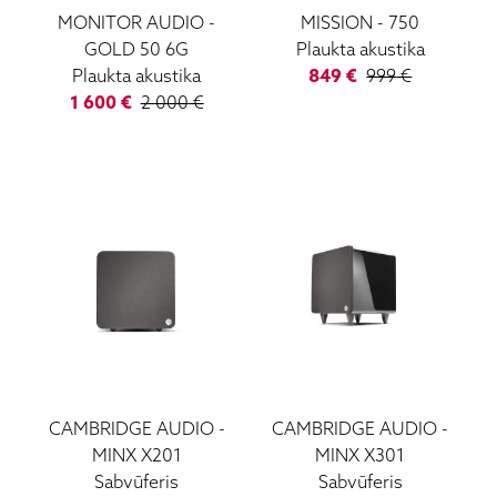
MONITOR AUDIO
-
MISSION
-
750
GOLD 50 6G
Plaukta akustika
Plaukta akustika
849
€
999
€
1 600
€
2 000
€
CAMBRIDGE AUDIO
-
CAMBRIDGE AUDIO
-
MINX X201
MINX X301
Sabvūferis
Sabvūferis