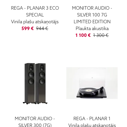
REGA
-
PLANAR 3 ECO
MONITOR AUDIO
-
SPECIAL
SILVER 100 7G
Vinila plašu atskaņotājs
LIMITED EDITION
599
€
944
€
Plaukta akustika
1 100
€
1 300
€
MONITOR AUDIO
-
REGA
-
PLANAR 1
SILVER 300 (7G)
Vinila plašu atskaņotājs