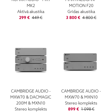
MK2
MOTION F20
Aktīvā akustika
Grīdas akustika
299
€
449
€
3 800
€
4 800
€
CAMBRIDGE AUDIO
-
CAMBRIDGE AUDIO
-
MXW70 & DACMAGIC
MXW70 & MXN10
200M & MXN10
Stereo komplekts
Stereo komplekts
899
€
1 098
€