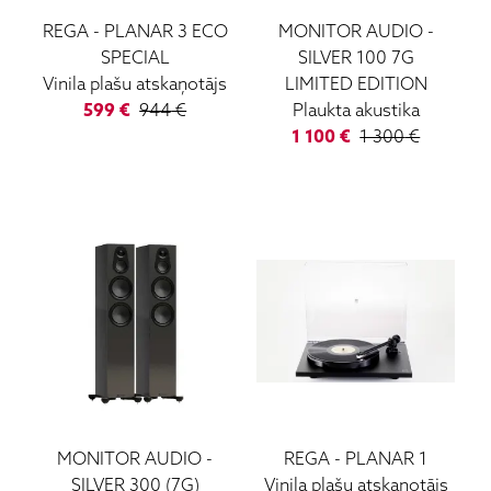
REGA
-
PLANAR 3 ECO
MONITOR AUDIO
-
SPECIAL
SILVER 100 7G
Vinila plašu atskaņotājs
LIMITED EDITION
599
€
944
€
Plaukta akustika
1 100
€
1 300
€
MONITOR AUDIO
-
REGA
-
PLANAR 1
SILVER 300 (7G)
Vinila plašu atskaņotājs