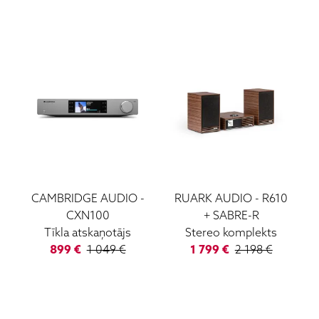
CAMBRIDGE AUDIO
-
RUARK AUDIO
-
R610
CXN100
+ SABRE-R
Tīkla atskaņotājs
Stereo komplekts
899
€
1 049
€
1 799
€
2 198
€