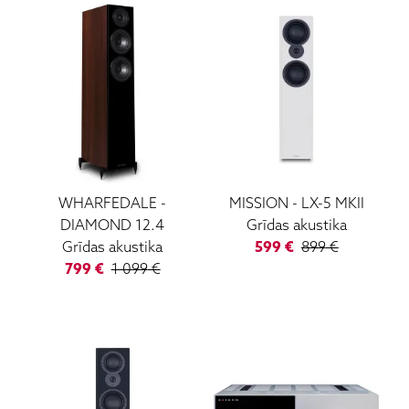
WHARFEDALE
-
MISSION
-
LX-5 MKII
DIAMOND 12.4
Grīdas akustika
Grīdas akustika
599
€
899
€
799
€
1 099
€