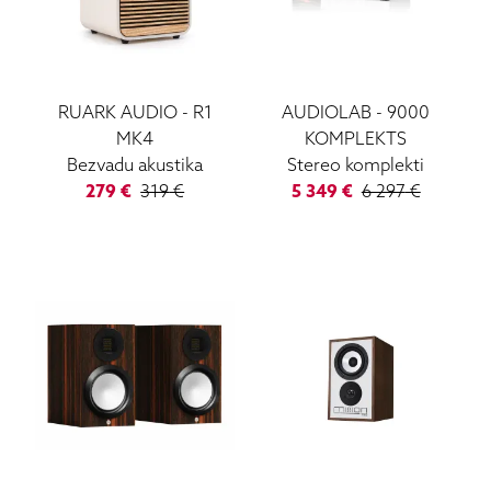
RUARK AUDIO
-
R1
AUDIOLAB
-
9000
MK4
KOMPLEKTS
Bezvadu akustika
Stereo komplekti
279
€
319
€
5 349
€
6 297
€