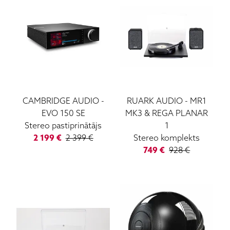
CAMBRIDGE AUDIO
-
RUARK AUDIO
-
MR1
EVO 150 SE
MK3 & REGA PLANAR
Stereo pastiprinātājs
1
2 199
€
2 399
€
Stereo komplekts
749
€
928
€