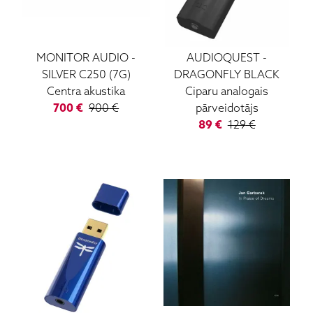
MONITOR AUDIO
-
AUDIOQUEST
-
SILVER C250 (7G)
DRAGONFLY BLACK
Centra akustika
Ciparu analogais
700
€
900
€
pārveidotājs
89
€
129
€