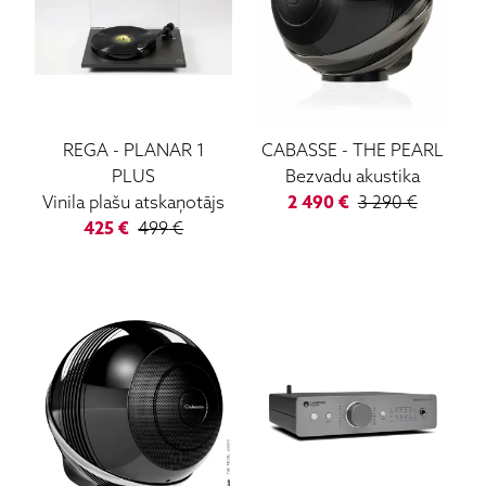
REGA
-
PLANAR 1
CABASSE
-
THE PEARL
PLUS
Bezvadu akustika
Vinila plašu atskaņotājs
2 490
€
3 290
€
425
€
499
€