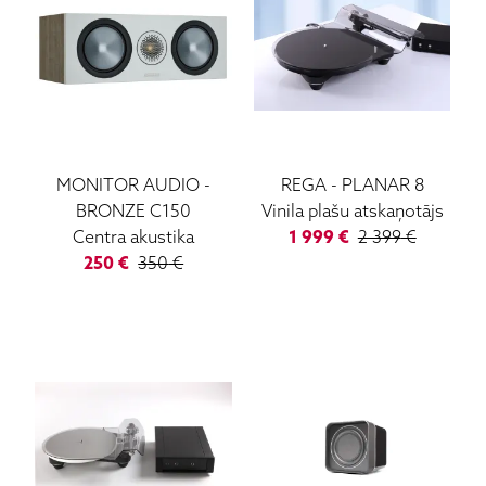
MONITOR AUDIO
-
REGA
-
PLANAR 8
BRONZE C150
Vinila plašu atskaņotājs
Centra akustika
1 999
€
2 399
€
250
€
350
€