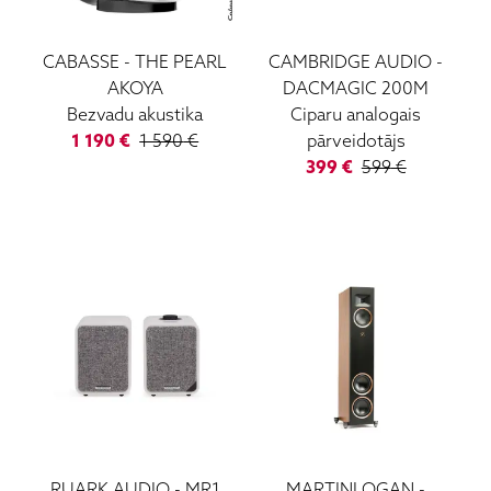
CABASSE
-
THE PEARL
CAMBRIDGE AUDIO
-
AKOYA
DACMAGIC 200M
Bezvadu akustika
Ciparu analogais
1 190
€
1 590
€
pārveidotājs
399
€
599
€
RUARK AUDIO
-
MR1
MARTINLOGAN
-