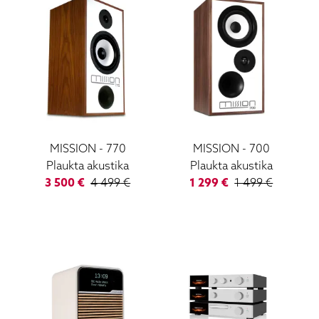
MISSION
-
770
MISSION
-
700
Plaukta akustika
Plaukta akustika
3 500
€
4 499
€
1 299
€
1 499
€