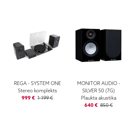
REGA
-
SYSTEM ONE
MONITOR AUDIO
-
Stereo komplekts
SILVER 50 (7G)
999
€
1 199
€
Plaukta akustika
640
€
850
€