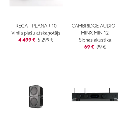
REGA
-
PLANAR 10
CAMBRIDGE AUDIO
-
Vinila plašu atskaņotājs
MINX MIN 12
4 499
€
5 299
€
Sienas akustika
69
€
99
€