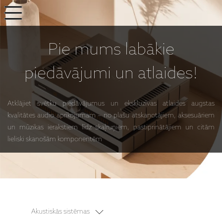
Pie mums
labākie
piedāvājumi
un atlaides!
Atklājiet svētku piedāvājumus un ekskluzīvas atlaides augstas
kvalitātes audio aprīkojumam – no plašu atskaņotājiem, aksesuāriem
un mūzikas ierakstiem līdz skaļruņiem, pastiprinātājiem un citām
lieliski skanošām komponentēm
Akustiskās sistēmas