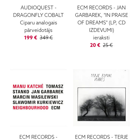
AUDIOQUEST
-
ECM RECORDS
-
JAN
DRAGONFLY COBALT
GARBAREK, "IN PRAISE
Ciparu analogais
OF DREAMS" (LP, CD
pārveidotājs
IZDEVUMI)
199
€
349
€
ieraksti
20
€
25
€
ECM RECORDS
-
ECM RECORDS
-
TERJE