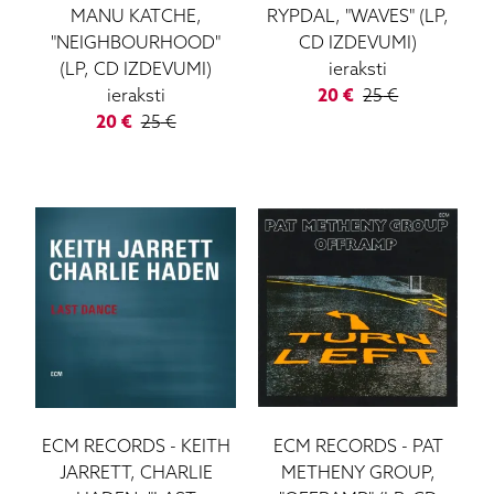
MANU KATCHE,
RYPDAL, "WAVES" (LP,
"NEIGHBOURHOOD"
CD IZDEVUMI)
(LP, CD IZDEVUMI)
ieraksti
ieraksti
20
€
25
€
20
€
25
€
ECM RECORDS
-
KEITH
ECM RECORDS
-
PAT
JARRETT, CHARLIE
METHENY GROUP,