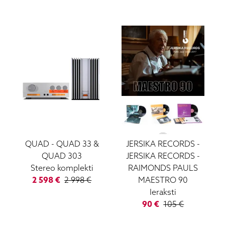
QUAD
-
QUAD 33 &
JERSIKA RECORDS
-
QUAD 303
JERSIKA RECORDS -
Stereo komplekti
RAIMONDS PAULS
2 598
€
2 998
€
MAESTRO 90
Ieraksti
90
€
105
€