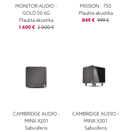
MONITOR AUDIO
-
MISSION
-
750
GOLD 50 6G
Plaukta akustika
Plaukta akustika
849
€
999
€
1 600
€
2 000
€
CAMBRIDGE AUDIO
-
CAMBRIDGE AUDIO
-
MINX X201
MINX X301
Sabvūferis
Sabvūferis