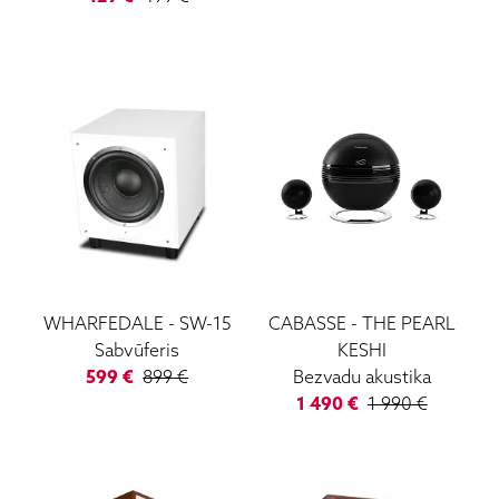
WHARFEDALE
-
SW-15
CABASSE
-
THE PEARL
Sabvūferis
KESHI
599
€
899
€
Bezvadu akustika
1 490
€
1 990
€