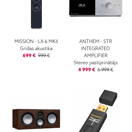
MISSION
-
LX-6 MKII
ANTHEM
-
STR
Grīdas akustika
INTEGRATED
699
€
999
€
AMPLIFIER
Stereo pastiprinātājs
4 999
€
5 999
€