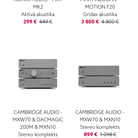
MK2
MOTION F20
Aktīvā akustika
Grīdas akustika
299
€
449
€
3 800
€
4 800
€
CAMBRIDGE AUDIO
-
CAMBRIDGE AUDIO
-
MXW70 & DACMAGIC
MXW70 & MXN10
200M & MXN10
Stereo komplekts
Stereo komplekts
899
€
1 098
€