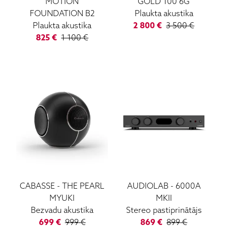
MOTION
GOLD 100 6G
FOUNDATION B2
Plaukta akustika
Plaukta akustika
2 800
€
3 500
€
825
€
1 100
€
CABASSE
-
THE PEARL
AUDIOLAB
-
6000A
MYUKI
MKII
Bezvadu akustika
Stereo pastiprinātājs
699
€
999
€
869
€
899
€