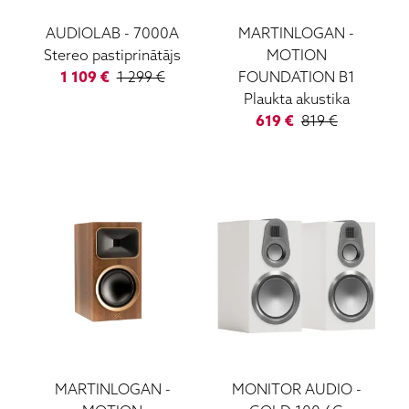
AUDIOLAB
-
7000A
MARTINLOGAN
-
Stereo pastiprinātājs
MOTION
1 109
€
1 299
€
FOUNDATION B1
Plaukta akustika
619
€
819
€
MARTINLOGAN
-
MONITOR AUDIO
-