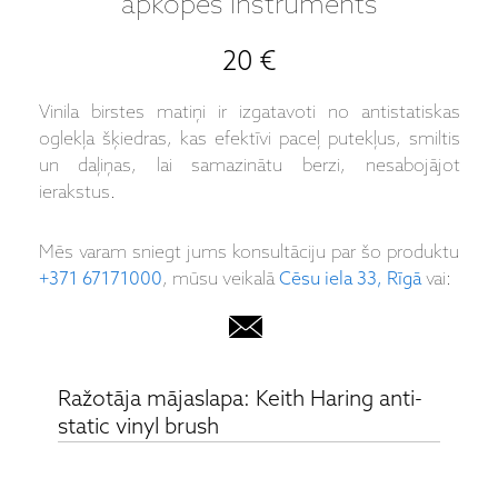
apkopes instruments
20 €
Vinila birstes matiņi ir izgatavoti no antistatiskas
oglekļa šķiedras, kas efektīvi paceļ putekļus, smiltis
un daļiņas, lai samazinātu berzi, nesabojājot
ierakstus.
Mēs varam sniegt jums konsultāciju par šo produktu
+371 67171000
, mūsu veikalā
Cēsu iela 33, Rīgā
vai:
Ražotāja mājaslapa: Keith Haring anti-
static vinyl brush