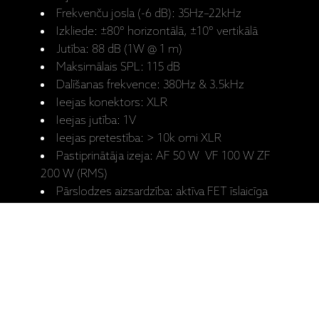
Frekvenču josla (-6 dB): 35Hz–22kHz
Izkliede: ±80° horizontālā, ±10° vertikālā
Jutība: 88 dB (1W @ 1 m)
Maksimālais SPL: 115 dB
Dalīšanas frekvence: 380Hz & 3.5kHz
Ieejas konektors: XLR
Ieejas jutība: 1V
Ieejas pretestība: > 10k omi XLR
Pastiprinātāja izeja: AF 50 W VF 100 W ZF
200 W (RMS)
Pārslodzes aizsardzība: aktīva FET īslaicīga
pastiprinājuma samazināšana (pastiprinātāji)
AF-skaļrunis: 25 mm
VF-skaļrunis: 75 mm
ZF-skaļrunis: 314 mm
Korpusa izmēri (A x P x Dz): 834 x 400 x
530 mm (statīvi palielina augstumu par 200
mm)