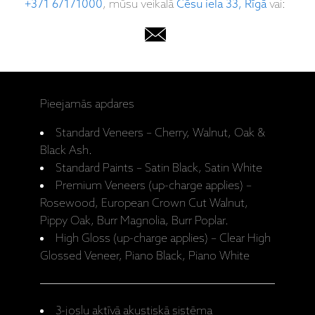
+371 67171000
, mūsu veikalā
Cēsu iela 33, Rīgā
vai:
Pieejamās apdares
Standard Veneers – Cherry, Walnut, Oak &
Black Ash.
Standard Paints – Satin Black, Satin White
Premium Veneers (up-charge applies) –
Rosewood, European Crown Cut Walnut,
Pippy Oak, Burr Magnolia, Burr Poplar.
High Gloss (up-charge applies) – Clear High
Glossed Veneer, Piano Black, Piano White
3-joslu aktīvā akustiskā sistēma