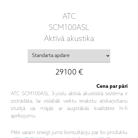
ATC
SCM100ASL
Aktīvā akustika
29100 €
Cena par pāri
ATC SCM100ASL 3-joslu aktīvā akustiskā sistēma ir
izstrādāta, lai vislabāk veiktu ierakstu atskaņošanu
studijā vai mājās ar augstākās kvalitātes hi-fi
aprīkojumu.
Mēs varam sniegt jums konsultāciju par šo produktu