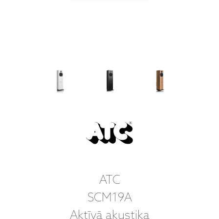
ATC
SCM19A
Aktīvā akustika