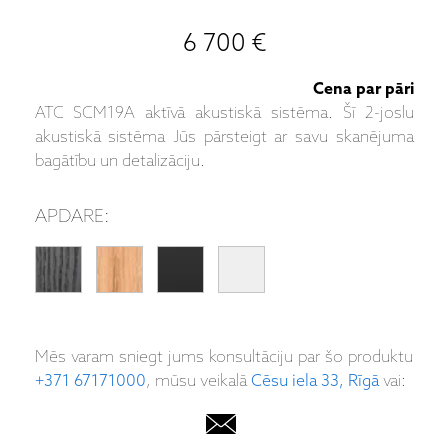
6 700 €
Cena par pāri
ATC SCM19A aktīvā akustiskā sistēma. Šī 2-joslu
akustiskā sistēma Jūs pārsteigt ar savu skanējuma
bagātību un detalizāciju.
APDARE:
Mēs varam sniegt jums konsultāciju par šo produktu
+371 67171000
, mūsu veikalā
Cēsu iela 33, Rīgā
vai: