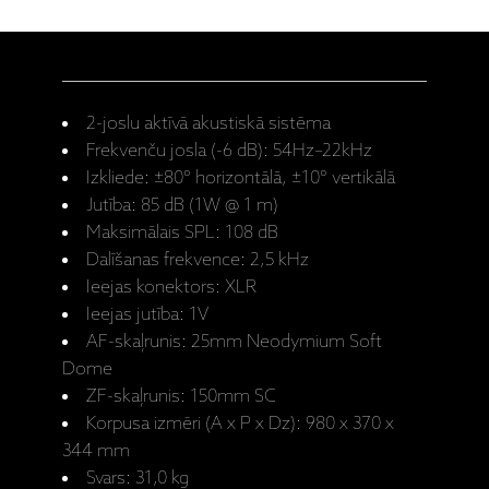
2-joslu aktīvā akustiskā sistēma
Frekvenču josla (-6 dB): 54Hz–22kHz
Izkliede: ±80° horizontālā, ±10° vertikālā
Jutība: 85 dB (1W @ 1 m)
Maksimālais SPL: 108 dB
Dalīšanas frekvence: 2,5 kHz
Ieejas konektors: XLR
Ieejas jutība: 1V
AF-skaļrunis: 25mm Neodymium Soft
Dome
ZF-skaļrunis: 150mm SC
Korpusa izmēri (A x P x Dz): 980 x 370 x
344 mm
Svars: 31,0 kg