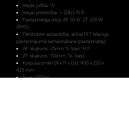
Ieejas jutība: 1V
Ieejas pretestība: > 20kΩ XLR
Pastiprinātāja izeja: AF 50 W ZF 200 W
(RMS)
Pārslodzes aizsardzība: aktīva FET īslaicīga
pastiprinājuma samazināšana (pastiprinātāji)
AF-skaļrunis: 25mm ‘S-Spec’ H.F.
ZF-skaļrunis: 150mm ‘SL’ bass
Korpusa izmēri (A x P x Dz): 450 x 250 x
425 mm
Svars: 27,0 kg
Ražotāja
SCM20ASL LE
mājaslapa:
Lietotāja
SCM20ASL LE
rokasgrāmata