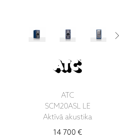
ATC
SCM20ASL LE
Aktīvā akustika
14 700 €