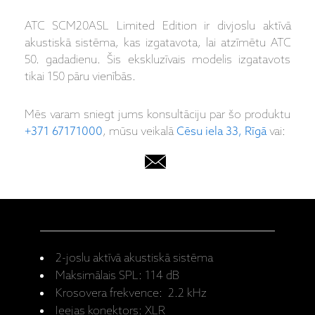
ATC SCM20ASL Limited Edition ir divjoslu aktīvā
akustiskā sistēma, kas izgatavota, lai atzīmētu ATC
50. gadadienu. Šis ekskluzīvais modelis izgatavots
tikai 150 pāru vienībās.
Mēs varam sniegt jums konsultāciju par šo produktu
+371 67171000
, mūsu veikalā
Cēsu iela 33, Rīgā
vai:
2-joslu aktīvā akustiskā sistēma
Maksimālais SPL: 114 dB
Krosovera frekvence: 2.2 kHz
Ieejas konektors: XLR