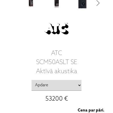
ATC
SCM50ASLT SE
Aktīvā akustika
53200 €
Cena par pāri.