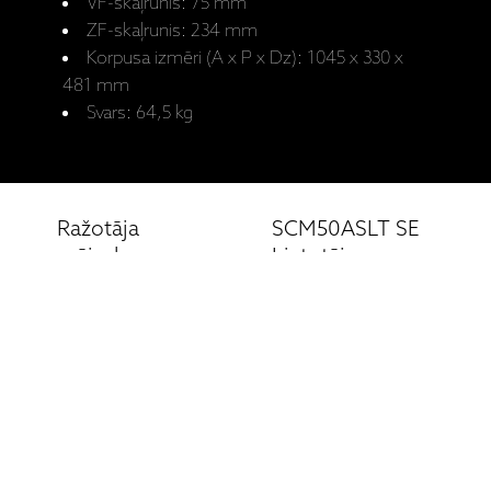
VF-skaļrunis: 75 mm
ZF-skaļrunis: 234 mm
Korpusa izmēri (A x P x Dz): 1045 x 330 x
481 mm
Svars: 64,5 kg
Ražotāja
SCM50ASLT SE
mājaslapa:
Lietotāja
SCM50ASLT SE
rokasgrāmata
Saistītie produkti