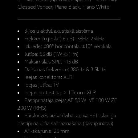
Glossed Veneer, Piano Black, Piano White
3-joslu aktīvā akustiskā sistēma
Frekvenču josla (-6 dB): 38Hz–25kHz
Izkliede: ±80° horizontālā, ±10° vertikālā
Jutība: 85 dB (1W @ 1 m)
Maksimālais SPL: 115 dB
Dalīšanas frekvence: 380Hz & 3.5kHz
Ieejas konektors: XLR
Ieejas jutība: 1V
Ieejas pretestība: > 10k omi XLR
Pastiprinātāja izeja: AF 50 W VF 100 W ZF
200 W (RMS)
Pārslodzes aizsardzība: aktīva FET īslaicīga
pastiprinājuma samazināšana (pastiprinātāji)
AF-skaļrunis: 25 mm