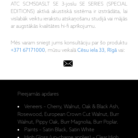
ATC SCM50ASLT SE 3-joslu SE SERIES (SPECIAL
EDITIONS) aktīvā akustiskā sistēma ir izstrādāta, lai
vislabāk veiktu ierakstu atskaņošanu studijā vai mājās
ar augstākās kvalitātes hi-fi aprīkojumu.
Mēs varam sniegt jums konsultāciju par šo produktu
+371 67171000
, mūsu veikalā
Cēsu iela 33, Rīgā
vai:
Pieejamās apdares
Veneers – Cherry, Walnut, Oak & Black Ash,
Rosewood, European Crown Cut Walnut, Burr
Walnut, Pippy Oak, Burr Magnolia, Burr Poplar.
Paints – Satin Black, Satin White
High Gloss (up-charge applies) – Clear High