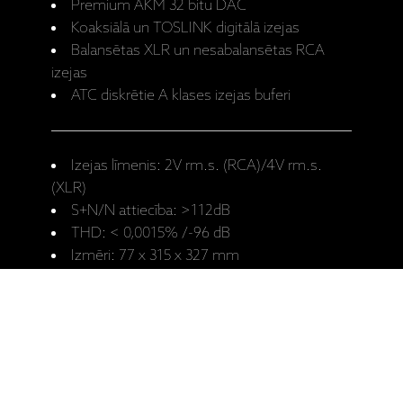
Premium AKM 32 bitu DAC
Koaksiālā un TOSLINK digitālā izejas
Balansētas XLR un nesabalansētas RCA
izejas
ATC diskrētie A klases izejas buferi
Izejas līmenis: 2V rm.s. (RCA)/4V rm.s.
(XLR)
S+N/N attiecība: >112dB
THD: < 0,0015% /-96 dB
Izmēri: 77 x 315 x 327 mm
Svars: 3,85 kg
Ražotāja
CD2 Lietotāja
mājaslapa:
rokasgrāmata