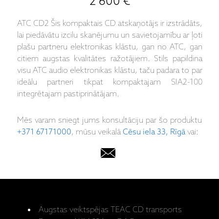
2 600 €
ATC CD2 Šis kompaktais CD atskaņotājs ir izstrādāts,
lai piedāvātu izcilu skanējumu un savietojamību ar ļoti
plašu partneru elektronikas klāstu, gan no ATC, gan
citiem augstas kvalitātes ražotājiem. Stils papildina
visu ATC audio elektronikas klāstu, taču padara to par
ideālu partneri tikpat kompaktajam SIA2-100
integrētajam pastiprinātājam.
Mēs varam sniegt jums konsultāciju par šo produktu
+371 67171000
, mūsu veikalā
Cēsu iela 33, Rīgā
vai:
Augstas veiktspējas TEAC CD transports