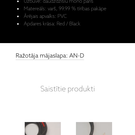
Uzbūve: daudzdzīslu mono pāris
Matereāls: varš, 99.99 % tīrības pakāpe
Ārējais apvalks: PVC
Apdares krāsa: Red / Black
Ražotāja mājaslapa: AN-D
Saistītie produkti