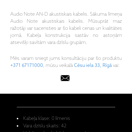
Audio Note AN-D akustiskais kabelis. Sākuma līmeņa
Audio Note akustiskais kabelis. Mūsuprāt maz
ražotāji var sacensties ar šo kabeli cenas un kvalitātes
jomā. Kabeļa konstrukcija sastāv no astoņām
atsevišķi savītām vara dzīslu grupām.
Mēs varam sniegt jums konsultāciju par šo produktu
+371 67171000
, mūsu veikalā
Cēsu iela 33, Rīgā
vai:
Kabeļa klase: 0 līmenis
Vara dzīslu skaits: 42