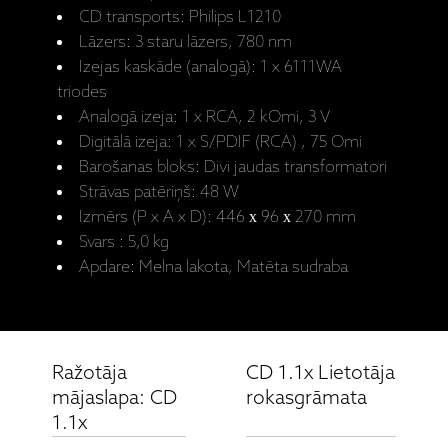
CD transports: Philips L1210
Lāzers: 3 staru lāzers, 780 nm
Izejas kaskāde (analogā): 1 x 6111WA
triodes
Analogā izeja: 1 x RCA, 2 kOmi, 3 V
Digitālā izeja: 1 x S/PDIF (RCA) , 75 Omi
Barošanas bloks: Divi jaudas transformatori
Strāvas patēriņš: 48 W
Izmērs (P x A x D): 446 х 96 х 270 mm
Svars : 5,0 kg
Apdare: Melna lakota, Matēta sudraba
Ražotāja
CD 1.1x Lietotāja
mājaslapa: CD
rokasgrāmata
1.1x