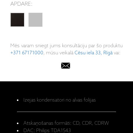
APDARE:
Mēs varam sniegt jums konsultāciju par šo produktu
+371 67171000
, mūsu veikalā
Cēsu iela 33, Rīgā
vai:
Izejas kondensatori no alvas folijas
Atskaņošanas formāti: CD, CDR, CDRW
DAC: Philips TDA1543