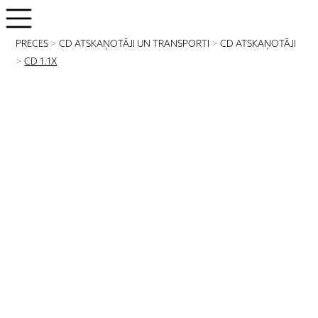
PRECES
>
CD ATSKAŅOTĀJI UN TRANSPORTI
>
CD ATSKAŅOTĀJI
>
CD 1.1X