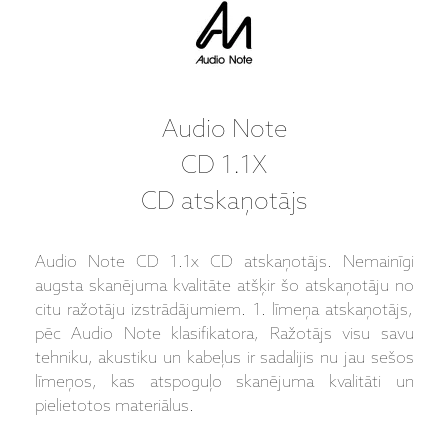
Audio Note
CD 1.1X
CD atskaņotājs
Audio Note CD 1.1x CD atskaņotājs. Nemainīgi
augsta skanējuma kvalitāte atšķir šo atskaņotāju no
citu ražotāju izstrādājumiem. 1. līmeņa atskaņotājs,
pēc Audio Note klasifikatora, Ražotājs visu savu
tehniku, akustiku un kabeļus ir sadalijis nu jau sešos
līmeņos, kas atspoguļo skanējuma kvalitāti un
pielietotos materiālus.