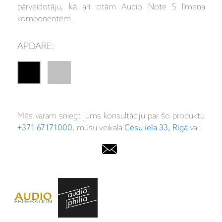
pārveidotāju, kā arī citām Audio Note 5 līmeņa
komponentēm.
APDARE:
Mēs varam sniegt jums konsultāciju par šo produktu
+371 67171000
, mūsu veikalā
Cēsu iela 33, Rīgā
vai: