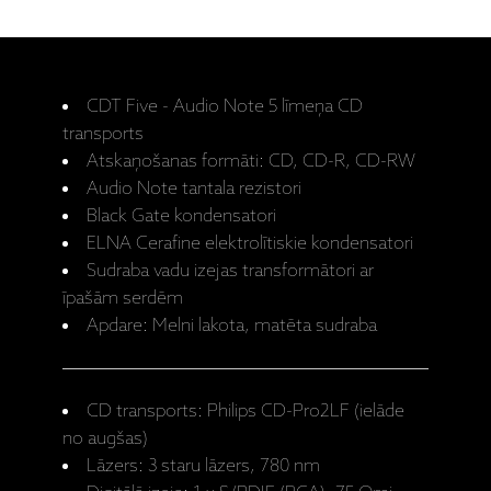
CDT Five - Audio Note 5 līmeņa CD
transports
Atskaņošanas formāti: CD, CD-R, CD-RW
Audio Note tantala rezistori
Black Gate kondensatori
ELNA Cerafine elektrolītiskie kondensatori
Sudraba vadu izejas transformātori ar
īpašām serdēm
Apdare: Melni lakota, matēta sudraba
CD transports: Philips CD-Pro2LF (ielāde
no augšas)
Lāzers: 3 staru lāzers, 780 nm