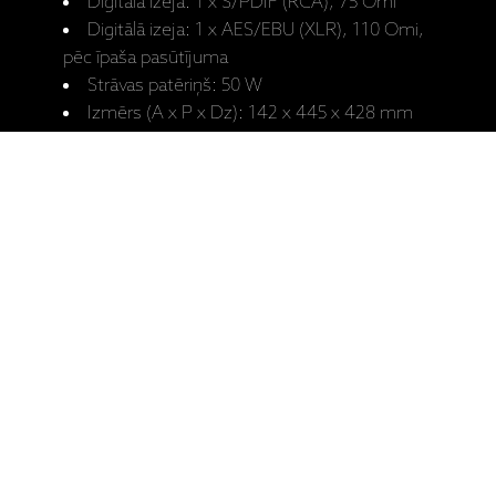
Digitālā izeja: 1 x S/PDIF (RCA), 75 Omi
Digitālā izeja: 1 x AES/EBU (XLR), 110 Omi,
pēc īpaša pasūtījuma
Strāvas patēriņš: 50 W
Izmērs (A x P x Dz): 142 x 445 x 428 mm
Svars: 22 kg
Ražotāja
CDT Five
mājaslapa:
Lietotāja
CDT Five
rokasgrāmata
Saistītie produkti