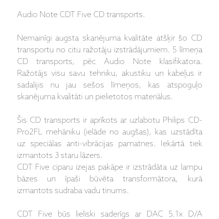
Audio Note CDT Five CD transports.
Nemainīgi augsta skanējuma kvalitāte atšķir šo CD
transportu no citu ražotāju izstrādājumiem. 5 līmeņa
CD transports, pēc Audio Note klasifikatora.
Ražotājs visu savu tehniku, akustiku un kabeļus ir
sadalijis nu jau sešos līmeņos, kas atspoguļo
skanējuma kvalitāti un pielietotos materiālus.
Šis CD transports ir aprīkots ar uzlabotu Philips CD-
Pro2FL mehāniku (ielāde no augšas), kas uzstādīta
uz speciālas anti-vibrācijas pamatnes. Iekārtā tiek
izmantots 3 staru lāzers.
CDT Five ciparu izejas pakāpe ir izstrādāta uz lampu
bāzes un īpaši būvēta transformātora, kurā
izmantots sudraba vadu tinums.
CDT Five būs lieliski saderīgs ar DAC 5.1x D/A