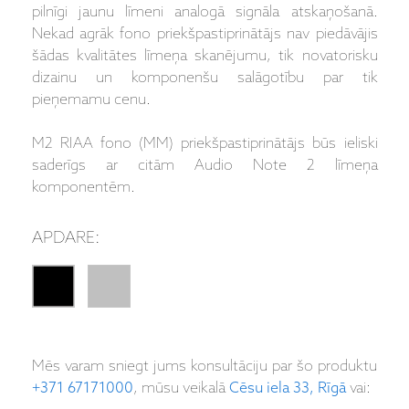
pilnīgi jaunu līmeni analogā signāla atskaņošanā.
Nekad agrāk fono priekšpastiprinātājs nav piedāvājis
šādas kvalitātes līmeņa skanējumu, tik novatorisku
dizainu un komponenšu salāgotību par tik
pieņemamu cenu.
M2 RIAA fono (MM) priekšpastiprinātājs būs ieliski
saderīgs ar citām Audio Note 2 līmeņa
komponentēm.
APDARE:
Mēs varam sniegt jums konsultāciju par šo produktu
+371 67171000
, mūsu veikalā
Cēsu iela 33, Rīgā
vai: