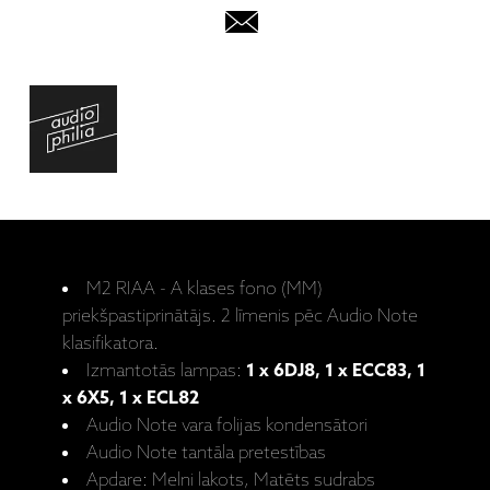
M2 RIAA - A klases fono (MM)
priekšpastiprinātājs. 2 līmenis pēc Audio Note
klasifikatora.
Izmantotās lampas:
1 x 6DJ8, 1 x ECC83, 1
x 6X5, 1 x ECL82
Audio Note vara folijas kondensātori
Audio Note tantāla pretestības
Apdare: Melni lakots, Matēts sudrabs