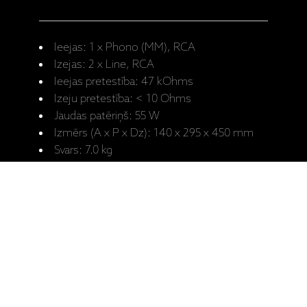
Ieejas: 1 x Phono (MM), RCA
Izejas: 2 x Line, RCA
Ieejas pretestība: 47 kOhms
Izeju pretestība: < 10 Ohms
Jaudas patēriņš: 55 W
Izmērs (A x P x Dz): 140 x 295 x 450 mm
Svars: 7.0 kg
Ražotāja
M2 RIAA
mājaslapa: M2
Lietotāja
RIAA
rokasgrāmata