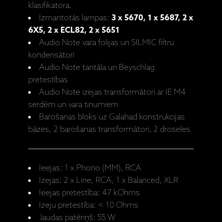
klasifikatora.
Izmantotās lampas:
3 x 5670, 1 x 5687, 2 x
6X5, 2 x ECL82, 2 x 5651
Audio Note vara folijas un SILMIC filtru
kondensātori
Audio Note tantāla un Beyschlag
pretestības
Audio Note izejas transformātori ar IE M4
serdēm un vara tinumiem
Barošanas bloks uz Galahad konstrukcijas
bāzes, 2 barošanas transformātori, 2 droseles
Ieejas: 1 x Phono (MM), RCA
Izejas: 2 x Line, RCA, 1 x Balanced, XLR
Ieejas pretestība: 47 kOhms
Izeju pretestība: < 10 Ohms
Jaudas patēriņš: 55 W