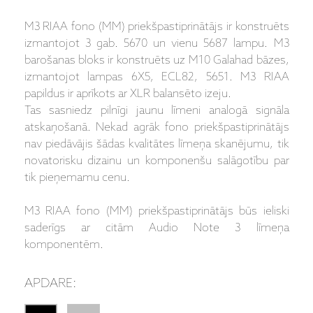
M3 RIAA fono (MM) priekšpastiprinātājs ir konstruēts
izmantojot 3 gab. 5670 un vienu 5687 lampu. M3
barošanas bloks ir konstruēts uz M10 Galahad bāzes,
izmantojot lampas 6X5, ECL82, 5651. M3 RIAA
papildus ir aprīkots ar XLR balansēto izeju.
Tas sasniedz pilnīgi jaunu līmeni analogā signāla
atskaņošanā. Nekad agrāk fono priekšpastiprinātājs
nav piedāvājis šādas kvalitātes līmeņa skanējumu, tik
novatorisku dizainu un komponenšu salāgotību par
tik pieņemamu cenu.
M3 RIAA fono (MM) priekšpastiprinātājs būs ieliski
saderīgs ar citām Audio Note 3 līmeņa
komponentēm.
APDARE: