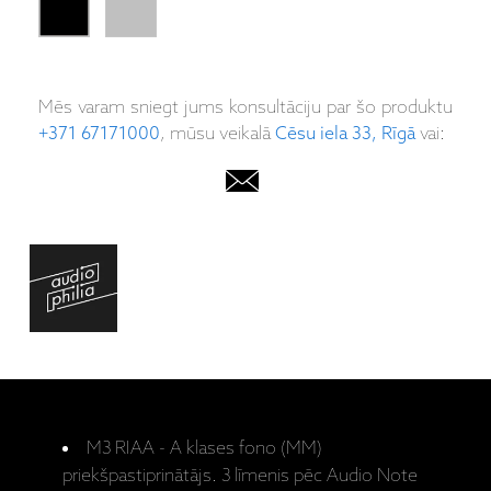
Mēs varam sniegt jums konsultāciju par šo produktu
+371 67171000
, mūsu veikalā
Cēsu iela 33, Rīgā
vai:
M3 RIAA - A klases fono (MM)
priekšpastiprinātājs. 3 līmenis pēc Audio Note