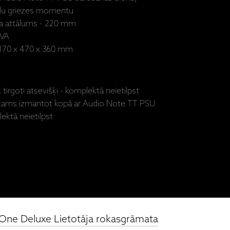
ielu griezes momentu
a attālums - 220 mm
 VA
- 170 x 470 x 360 mm
tirgoti atsevišķi - komplektā neietilpst
cams izmantot kopā ar Audio Note TT PSU
ektā neietilpst
One Deluxe Lietotāja rokasgrāmata