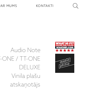
PAR MUMS
KONTAKTI
Audio Note
-ONE / TT-ONE
DELUXE
Vinila plašu
atskaņotājs