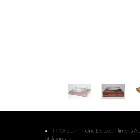
TT-One un TT-One Deluxe, 1 līmeņa Au
atskaņotājs