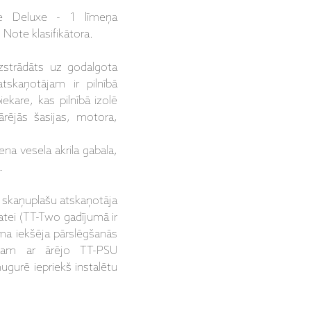
 Deluxe - 1 līmeņa
Note klasifikātora.
zstrādāts uz godalgota
skaņotājam ir pilnībā
ekare, kas pilnībā izolē
rējās šasijas, motora,
ena vesela akrila gabala,
.
 skaņuplašu atskaņotāja
tei (TT-Two gadījumā ir
ama iekšēja pārslēgšanās
umam ar ārējo TT-PSU
gurē iepriekš instalētu