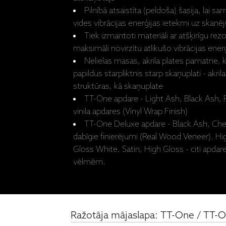
Pilnībā atsaistīta (peldoša) šasija, lai s
vides vibrācijas enerģijas ietekmi uz skan
Tiek izmantoti materiāli ar atšķirīgu rez
maksimāli novirzītu atlikušo vibrācijas ener
Nelielas masas, akrila plates pamatne, 
papildus starpliktnis starp skaņuplati - akril
struktūras, kā skaņuplate
TT-One apdare - Light Ash, Black Ash,
vinila apdares (Vinyl Wrap Finish)
TT-One Deluxe apdare - Black Ash, Che
dabīgie finierējumi (Real Wood Veneer). Hi
Gloss White. Satin, High Gloss - citi apdare
vēlmēm.
Ražotāja mājaslapa: TT-One / TT-