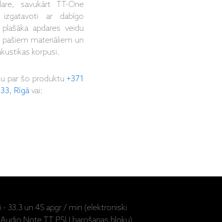
dare, savukārt TT-One
izgatavoti ar dabīgo
 plašāka apdares veidu
em pašiem materiāliem un
kustikas korpusi.
ju par šo produktu
+371
 33, Rīgā
vai:
 33.3 un 45 apgr / min (elektroniski
 Audio Note TT PSU barošanas bloku)