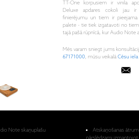
TT-One korpusiem ir vinila ap
Deluxe apdares cokoli jau ir 
finierējumu un tiem ir pieejama
palete - tie tiek izgatavoti no ti
tajā pašā rūpnīcā, kur Audio Note a
Mēs varam sniegt jums konsultāci
67171000
, mūsu veikalā
Cēsu iela
dio Note skaņuplašu
Atskaņošanas ātrumi -
pārslēdzami izmantojot