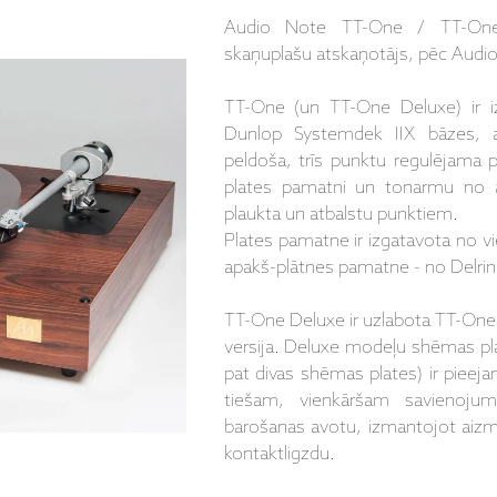
Audio Note TT-One / TT-One
skaņuplašu atskaņotājs, pēc Audio 
TT-One (un TT-One Deluxe) ir i
Dunlop Systemdek IIX bāzes, at
peldoša, trīs punktu regulējama pi
plates pamatni un tonarmu no ā
plaukta un atbalstu punktiem.
Plates pamatne ir izgatavota no vi
apakš-plātnes pamatne - no Delrin
TT-One Deluxe ir uzlabota TT-One
versija. Deluxe modeļu shēmas pla
pat divas shēmas plates) ir pieej
tiešam, vienkāršam savienoj
barošanas avotu, izmantojot aizmu
kontaktligzdu.