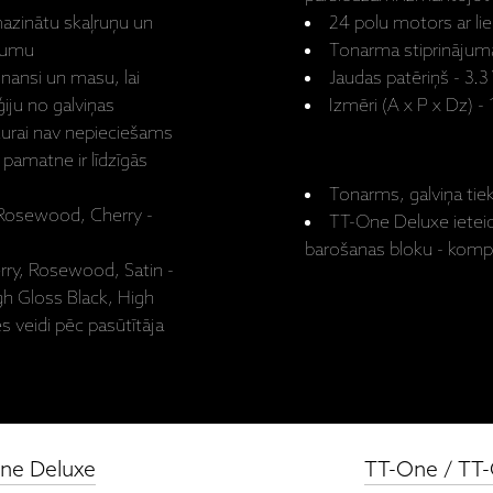
amazinātu skaļruņu un
24 polu motors ar l
ējumu
Tonarma stiprinājum
onansi un masu, lai
Jaudas patēriņš - 3.3
ģiju no galviņas
Izmēri (A x P x Dz) 
kurai nav nepieciešams
a pamatne ir līdzīgās
Tonarms, galviņa tiek 
 Rosewood, Cherry -
TT-One Deluxe ietei
barošanas bloku - kompl
rry, Rosewood, Satin -
gh Gloss Black, High
s veidi pēc pasūtītāja
One Deluxe
TT-One / TT-