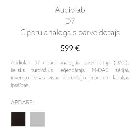
Audiolab
D7
Ciparu analogais pārveidotājs
599 €
Audiolab D7 ciparu analogais pārveidotājs (DAC),
lielisks turpinājus leģendārajai M-DAC sērijai,
ievērojot visas visas ieprēkšējo produktu labākās
īpašības.
APDARE: