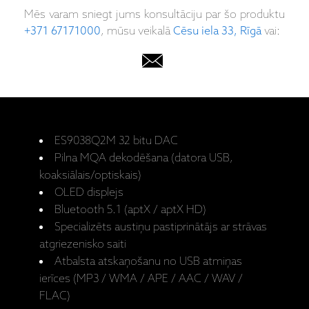
Mēs varam sniegt jums konsultāciju par šo produktu
+371 67171000
, mūsu veikalā
Cēsu iela 33, Rīgā
vai:
ES9038Q2M 32 bitu DAC
Pilna MQA dekodēšana (datora USB,
koaksiālais/optiskais)
OLED displejs
Bluetooth 5.1 (aptX / aptX HD)
Specializēts austiņu pastiprinātājs ar strāvas
atgriezenisko saiti
Atbalsta atskaņošanu no USB atmiņas
ierīces (MP3 / WMA / APE / AAC / WAV /
FLAC)