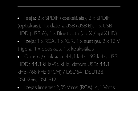
Ieeja: 2 x SPDIF (koaksiālais), 2 x SPDIF
(optiskais), 1 x datora USB (USB B), 1 x USB
HDD (USB A), 1 x Bluetooth (aptX / aptX HD)
Izeja: 1 x RCA, 1 x XLR, 1 x austiņu, 2 x 12 V
trigera, 1 x optiskais, 1 x koaksiālais
Optiskā/koaksiālā: 44,1 kHz–192 kHz, USB
HDD: 44,1 kHz–96 kHz, datora USB: 44,1
kHz–768 kHz (PCM) / DSD64, DSD128,
DSD256, DSD512
Izejas līmenis: 2,05 Vrms (RCA), 4,1 Vrms
(XLR)
THD: < 0,001% (1 kHz @ 0dBFS)
Izejas pretestība: 120 omi
USB HDD: 96 kHz, optiskā, koaksiālā: 192
kHz, PC USB: PCM768 kHz, DSD512
S/N: > 115 dB (A-svērtais, RCA), > 117 dB