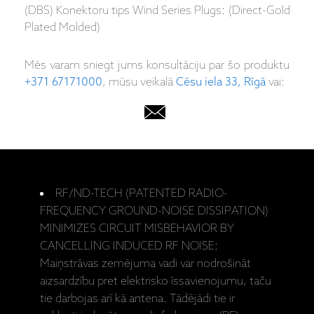
(DBS) Konektoru tips Wind Series Plugs: (Direct-Gold
Plated Molded)
Mēs varam sniegt jums konsultāciju par šo produktu
+371 67171000
, mūsu veikalā
Cēsu iela 33, Rīgā
vai:
RF/ND-TECH (PATENTED RADIO-
FREQUENCY GROUND-NOISE DISSIPATION)
MINIMIZES CIRCUIT MISBEHAVIOR BY
CANCELLING INDUCED RF NOISE:
Maiņstrāvas zemējuma vadi var nodrošināt
aizsardzību pret elektrisko īssavienojumu, taču
tie darbojas arī kā antena. Tādējādi tie ir