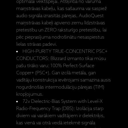
optimālai veiktspējai. Atšķirībā no vairuma
maiņstrāvas kabeļu, kas sašaurina vai saspiež
audio signāla izraisītās pārejas, AudioQuest
maiņstrāvas kabeļi apvieno zemu līdzstrāvas
pretestību un ZERO raksturīgo pretestību, lai
pēc pieprasījuma nodrošinātu nesaspiestus
lielas strāvas padevi.
HIGH-PURITY TRUE-CONCENTRIC PSC+
CONDUCTORS: Blizzard izmanto tikai mūsu
pašu tīrāko varu: 100% Perfect-Surface
Copper+ (PSC+). Gan izcilā metāla, gan
vadītāju konstrukcija ievērojami samazina ausis
nogurdinošās intermodulāciju pārejas (TIM)
kropļojumus.
72v Dielectric-Bias System with Level-X
Radio-Frequency Trap (DBS): Izolācija starp
diviem vai vairākiem vadītājiem ir dielektriķis,
kas vienā vai otrā veidā ietekmē signāla