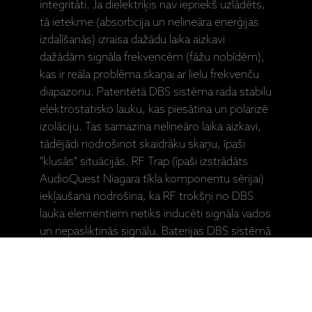
integritāti. Ja dielektriķis nav iepriekš uzlādēts,
tā ietekme (absorbcija un nelineāra enerģijas
izdalīšanās) izraisa dažādu laika aizkavi
dažādām signāla frekvencēm (fāžu nobīdēm),
kas ir reāla problēma skaņai ar lielu frekvenču
diapazonu. Patentētā DBS sistēma rada stabilu
elektrostatisko lauku, kas piesātina un polarizē
izolāciju. Tas samazina nelineāro laika aizkavi,
tādējādi nodrošinot skaidrāku skaņu, īpaši
"klusās" situācijās. RF Trap (īpaši izstrādāts
AudioQuest Niagara tīkla komponentu sērijai)
iekļaušana nodrošina, ka RF trokšņi no DBS
lauka elementiem netiks inducēti signāla vados
un nepasliktinās signālu. Baterijas DBS sistēmā
kalpos daudzus gadus. Testa poga un LED
nodrošina periodiskas akumulatora pārbaudes.
DIRECTIONALITY: Visām stieptajām
metāla dzīslām vai vadītājiem ir nesimetriska