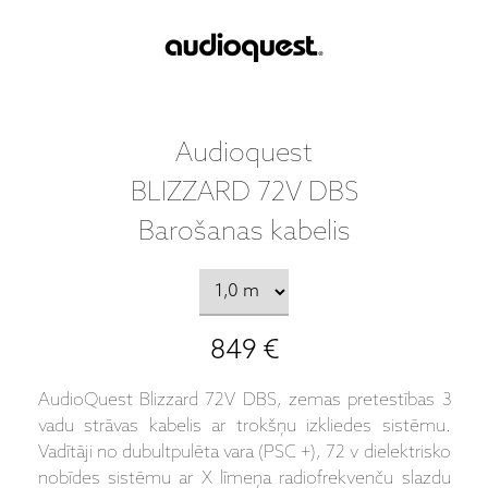
Audioquest
BLIZZARD 72V DBS
Barošanas kabelis
849 €
AudioQuest Blizzard 72V DBS, zemas pretestības 3
vadu strāvas kabelis ar trokšņu izkliedes sistēmu.
Vadītāji no dubultpulēta vara (PSC +), 72 v dielektrisko
nobīdes sistēmu ar X līmeņa radiofrekvenču slazdu