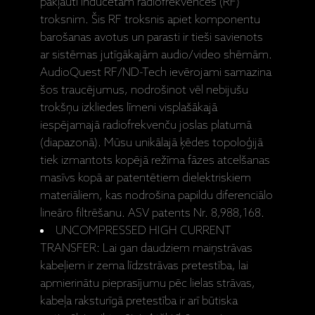
pakļauti inducētam radiofrekvences (RF)
troksnim. Šis RF troksnis apiet komponentu
barošanas avotus un parasti ir tieši savienots
ar sistēmas jutīgākajām audio/video shēmām.
AudioQuest RF/ND-Tech ievērojami samazina
šos traucējumus, nodrošinot vēl nebijušu
trokšņu izkliedes līmeni visplašākajā
iespējamajā radiofrekvenču joslas platumā
(diapazonā). Mūsu unikālajā ķēdes topoloģijā
tiek izmantots kopējā režīma fāzes atcelšanas
masīvs kopā ar patentētiem dielektriskiem
materiāliem, kas nodrošina papildu diferenciālo
lineāro filtrēšanu. ASV patents Nr. 8,988,168.
UNCOMPRESSED HIGH CURRENT
TRANSFER: Lai gan daudziem maiņstrāvas
kabeļiem ir zema līdzstrāvas pretestība, lai
apmierinātu pieprasījumu pēc lielas strāvas,
kabeļa raksturīgā pretestība ir arī būtiska