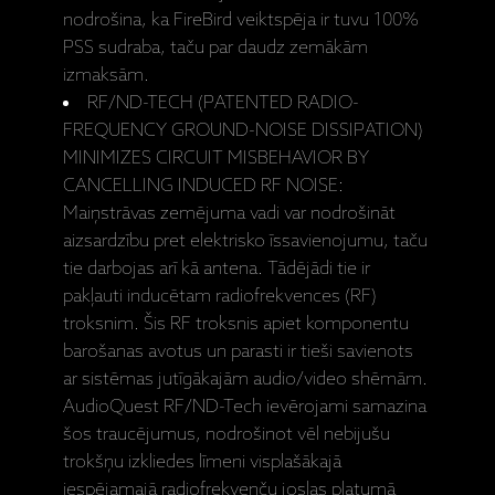
nodrošina, ka FireBird veiktspēja ir tuvu 100%
PSS sudraba, taču par daudz zemākām
izmaksām.
RF/ND-TECH (PATENTED RADIO-
FREQUENCY GROUND-NOISE DISSIPATION)
MINIMIZES CIRCUIT MISBEHAVIOR BY
CANCELLING INDUCED RF NOISE:
Maiņstrāvas zemējuma vadi var nodrošināt
aizsardzību pret elektrisko īssavienojumu, taču
tie darbojas arī kā antena. Tādējādi tie ir
pakļauti inducētam radiofrekvences (RF)
troksnim. Šis RF troksnis apiet komponentu
barošanas avotus un parasti ir tieši savienots
ar sistēmas jutīgākajām audio/video shēmām.
AudioQuest RF/ND-Tech ievērojami samazina
šos traucējumus, nodrošinot vēl nebijušu
trokšņu izkliedes līmeni visplašākajā
iespējamajā radiofrekvenču joslas platumā