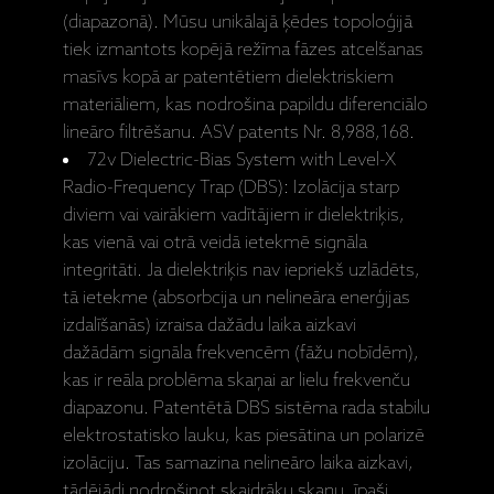
(diapazonā). Mūsu unikālajā ķēdes topoloģijā
tiek izmantots kopējā režīma fāzes atcelšanas
masīvs kopā ar patentētiem dielektriskiem
materiāliem, kas nodrošina papildu diferenciālo
lineāro filtrēšanu. ASV patents Nr. 8,988,168.
72v Dielectric-Bias System with Level-X
Radio-Frequency Trap (DBS): Izolācija starp
diviem vai vairākiem vadītājiem ir dielektriķis,
kas vienā vai otrā veidā ietekmē signāla
integritāti. Ja dielektriķis nav iepriekš uzlādēts,
tā ietekme (absorbcija un nelineāra enerģijas
izdalīšanās) izraisa dažādu laika aizkavi
dažādām signāla frekvencēm (fāžu nobīdēm),
kas ir reāla problēma skaņai ar lielu frekvenču
diapazonu. Patentētā DBS sistēma rada stabilu
elektrostatisko lauku, kas piesātina un polarizē
izolāciju. Tas samazina nelineāro laika aizkavi,
tādējādi nodrošinot skaidrāku skaņu, īpaši