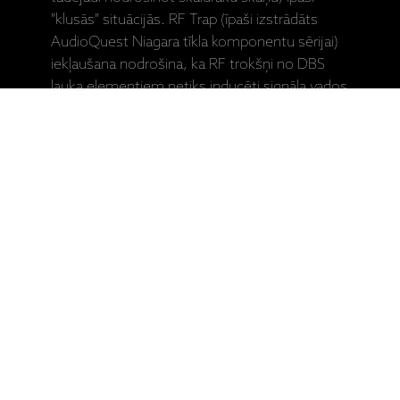
"klusās" situācijās. RF Trap (īpaši izstrādāts
AudioQuest Niagara tīkla komponentu sērijai)
iekļaušana nodrošina, ka RF trokšņi no DBS
lauka elementiem netiks inducēti signāla vados
un nepasliktinās signālu. Baterijas DBS sistēmā
kalpos daudzus gadus. Testa poga un LED
nodrošina periodiskas akumulatora pārbaudes.
DIRECTIONALITY: Visām stieptajām
metāla dzīslām vai vadītājiem ir nesimetriska
un līdz ar to virziena graudu struktūra.
AudioQuest kontrolē iegūtās RF pretestības
izmaiņas, lai troksnis tiktu izvadīts no vietas,
kur tas izraisīs kropļojumus. Pareizais virziens
tiek noteikts, klausoties katru metāla vadītāju
partiju, kas tiek izmantota katrā AudioQuest
audio kabelī. Ja iespējams, uz savienotājiem ir
skaidri marķētas bultiņas, lai nodrošinātu izcilu
skaņas kvalitāti. Lielākajai daļai AQ kabeļa