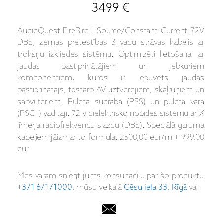
3499 €
AudioQuest FireBird | Source/Constant-Current 72V
DBS, zemas pretestības 3 vadu strāvas kabelis ar
trokšņu izkliedes sistēmu. Optimizēti lietošanai ar
jaudas pastiprinātājiem un jebkuriem
komponentiem, kuros ir iebūvēts jaudas
pastiprinātājs, tostarp AV uztvērējiem, skaļruņiem un
sabvūferiem. Pulēta sudraba (PSS) un pulēta vara
(PSC+) vadītāji. 72 v dielektrisko nobīdes sistēmu ar X
līmeņa radiofrekvenču slazdu (DBS). Speciālā garuma
kabeļiem jāizmanto formula: 2500,00 eur/m + 999,00
eur
Mēs varam sniegt jums konsultāciju par šo produktu
+371 67171000
, mūsu veikalā
Cēsu iela 33, Rīgā
vai: