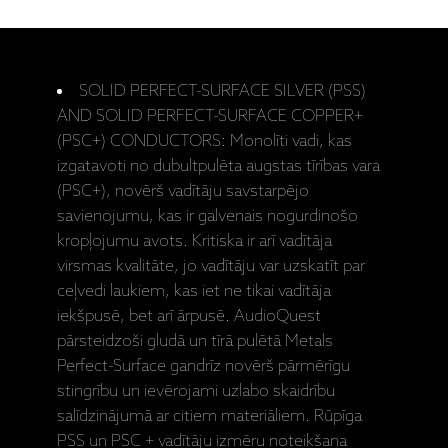
SOLID PERFECT-SURFACE SILVER (PSS)
AND SOLID PERFECT-SURFACE COPPER+
(PSC+) CONDUCTORS: Monolīti vadi, kas
izgatavoti no dubultpulēta augstas tīrības vara
(PSC+), novērš vadītāju savstarpējo
savienojumu, kas ir galvenais nogurdinošo
kropļojumu avots. Kritiska ir arī vadītāja
virsmas kvalitāte, jo vadītāju var uzskatīt par
ceļvedi laukiem, kas iet ne tikai vadītāja
iekšpusē, bet arī ārpusē. AudioQuest
pārsteidzoši gludā un tīrā pulētā Metals
Perfect-Surface gandrīz novērš pārmērīgu
stingrību un ievērojami uzlabo skaidrību
salīdzinājumā ar citiem materiāliem. Rūpīga
PSS un PSC + vadītāju izmēru noteikšana