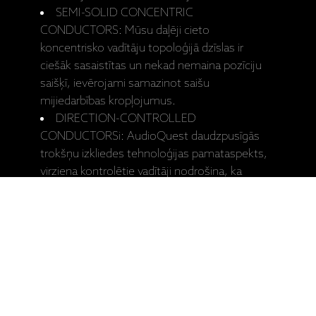
SEMI-SOLID CONCENTRIC
CONDUCTORS: Mūsu daļēji cieto
koncentrisko vadītāju topoloģijā dzīslas ir
ciešāk sasaistītas un nekad nemaina pozīciju
saišķī, ievērojami samazinot saišu
mijiedarbības kropļojumus.
DIRECTION-CONTROLLED
CONDUCTORSi: AudioQuest daudzpusīgās
trokšņu izkliedes tehnoloģijas pamataspekts,
virziena kontrolētie vadītāji nodrošina, ka
radītais troksnis tiek izkliedēts un pareizi
novadīts
Vadītāja materiāls: varš
Šķērsgriezums: 1,31mm2
Konektors: C13 10A @ 220-240v, C5 Plug:
2,5 amps @ 220-240v