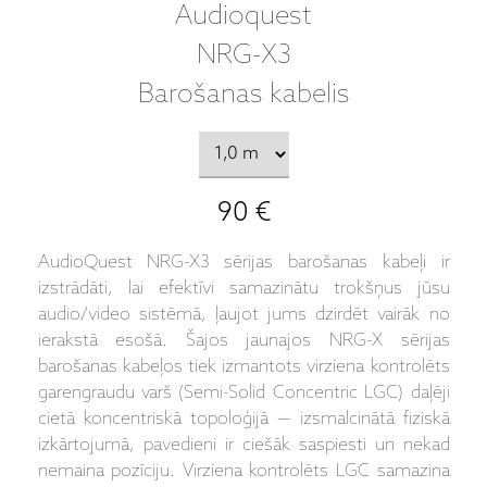
Audioquest
NRG-X3
Barošanas kabelis
90 €
AudioQuest NRG-X3 sērijas barošanas kabeļi ir
izstrādāti, lai efektīvi samazinātu trokšņus jūsu
audio/video sistēmā, ļaujot jums dzirdēt vairāk no
ierakstā esošā. Šajos jaunajos NRG-X sērijas
barošanas kabeļos tiek izmantots virziena kontrolēts
garengraudu varš (Semi-Solid Concentric LGC) daļēji
cietā koncentriskā topoloģijā — izsmalcinātā fiziskā
izkārtojumā, pavedieni ir ciešāk saspiesti un nekad
nemaina pozīciju. Virziena kontrolēts LGC samazina