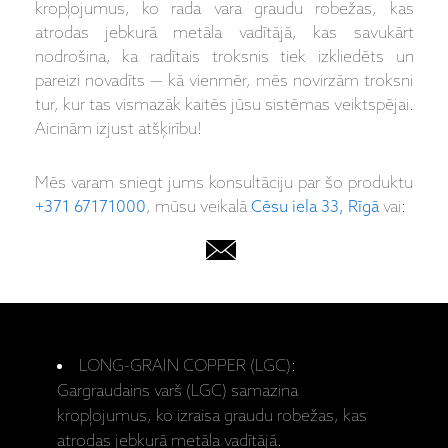
kropļojumus, ko rada vara graudu robežas, kas
atrodas jebkurā metāla vadītājā, kas savukārt
nodrošina, ka radītais troksnis tiek izkliedēts un
pareizi novadīts — kā vienmēr, mēs novirzām troksni
tur, kur tas vismazāk kaitēs jūsu sistēmas veiktspējai.
Aicinām izjust atšķirību!
Mēs varam sniegt jums konsultāciju par šo produktu
+371 67171000
, mūsu veikalā
Cēsu iela 33, Rīgā
vai:
LONG-GRAIN COPPER (LGC):
Gargraudains varš (LGC) samazina
kropļojumus, ko izraisa graudu robežas, kas
atrodas jebkurā metāla vadītājā.