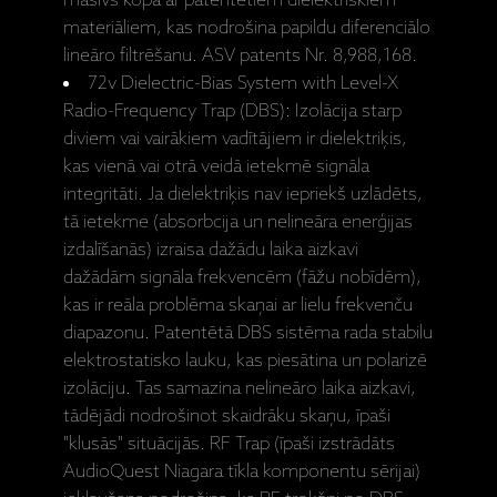
masīvs kopā ar patentētiem dielektriskiem
materiāliem, kas nodrošina papildu diferenciālo
lineāro filtrēšanu. ASV patents Nr. 8,988,168.
72v Dielectric-Bias System with Level-X
Radio-Frequency Trap (DBS): Izolācija starp
diviem vai vairākiem vadītājiem ir dielektriķis,
kas vienā vai otrā veidā ietekmē signāla
integritāti. Ja dielektriķis nav iepriekš uzlādēts,
tā ietekme (absorbcija un nelineāra enerģijas
izdalīšanās) izraisa dažādu laika aizkavi
dažādām signāla frekvencēm (fāžu nobīdēm),
kas ir reāla problēma skaņai ar lielu frekvenču
diapazonu. Patentētā DBS sistēma rada stabilu
elektrostatisko lauku, kas piesātina un polarizē
izolāciju. Tas samazina nelineāro laika aizkavi,
tādējādi nodrošinot skaidrāku skaņu, īpaši
"klusās" situācijās. RF Trap (īpaši izstrādāts
AudioQuest Niagara tīkla komponentu sērijai)