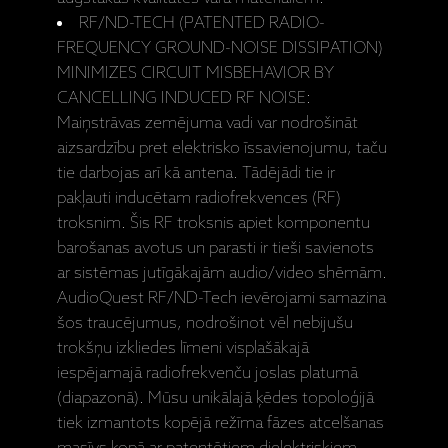
RF/ND-TECH (PATENTED RADIO-
FREQUENCY GROUND-NOISE DISSIPATION)
MINIMIZES CIRCUIT MISBEHAVIOR BY
CANCELLING INDUCED RF NOISE:
Maiņstrāvas zemējuma vadi var nodrošināt
aizsardzību pret elektrisko īssavienojumu, taču
tie darbojas arī kā antena. Tādējādi tie ir
pakļauti inducētam radiofrekvences (RF)
troksnim. Šis RF troksnis apiet komponentu
barošanas avotus un parasti ir tieši savienots
ar sistēmas jutīgākajām audio/video shēmām.
AudioQuest RF/ND-Tech ievērojami samazina
šos traucējumus, nodrošinot vēl nebijušu
trokšņu izkliedes līmeni visplašākajā
iespējamajā radiofrekvenču joslas platumā
(diapazonā). Mūsu unikālajā ķēdes topoloģijā
tiek izmantots kopējā režīma fāzes atcelšanas