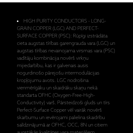
HIGH PURITY CONDUCTORS - LONG-
GRAIN COPPER (LGC) AND PERFECT-
SURFACE COPPER (PSC): Rūpīgi izstrādāta
cieta augstas tīrības garengrauda vara (LGC) un
augstas tīrības nevainojama virsmas vara (PSC)
vadītāju kombinācija novērš virkņu
mijiedarbību, kas ir galvenais ausis
nogurdinošo pārejošu intermodulācijas
kropļojumu avots. LGC nodrošina
vienmērīgāku un skaidrāku skaņu nekā
standarta OFHC (Oxygen-Free-High-
Conductivity) varš. Pārsteidzoši gluds un tīrs
Perfect-Surface Copper vēl vairāk novērš
skarbumu un ievērojami palielina skaidrību
salīdzinājumā ar OFHC, OCC, 8N un citiem
augstākās kvalitātes vara materiāliem.