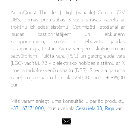
AudioQuest Thunder | High (Variable) Current 72V
DBS, zemas pretestības 3 vadu strāvas kabelis ar
trokšņu izkliedes sistēmu. Optimizēti lietošanai ar
jaudas pastiprinātājiem un jebkuriem
komponentiem, kuros ir iebūvēts jaudas
pastiprinātājs, tostarp AV uztvērējiem, skaļruņiem un
sabvūferiem. Pulēta vara (PSC) un garengrauda vara
(LGC) vadītāji. 72 v dielektrisko nobīdes sistēmu ar X
līmeņa radiofrekvenču slazdu (DBS). Speciālā garuma
kabeļiem jāizmanto formula: 250,00 eur/m + 999,00
eur
Mēs varam sniegt jums konsultāciju par šo produktu
+371 67171000
, mūsu veikalā
Cēsu iela 33, Rīgā
vai: