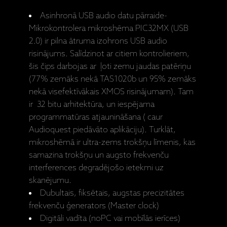
Asinhronā USB audio datu pārraide-
Mikrokontrolera mikroshēma PIC32MX (USB
2.0) ir pilna ātruma izohrons USB audio
risinājums. Salīdzinot ar citiem kontrolieriem,
šis čips darbojas ar ļoti zemu jaudas patēriņu
(77% zemāks nekā TAS1020b un 95% zemāks
nekā visefektīvākais XMOS risinājumam). Tam
ir 32 bitu arhitektūra, un iespējama
programmatūras atjaunināšana ( caur
Audioquest piedāvāto aplikāciju). Turklāt,
mikroshēmā ir ultra-zems trokšņu līmenis, kas
samazina trokšņu un augsto frekvenču
interferences degradējošo ietekmi uz
skanējumu.
Dubultais, fiksētais, augstas precizitātes
frekvenču ģenerators (Master clock)
Digitāli vadīta (noPC vai mobīlās ierīces)