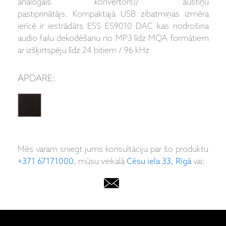
analogais konvertors)/ austiņu
pastiprinātājs. Kompaktajā USB zibatmiņas izmēra
ierīcē ir iestrādāts ESS ES9010 DAC kas nodrošina
audio failu dekodēšanu no MP3 līdz MQA formātiem
ar izšķirtspēju līdz 24 bitiem / 96 kHz
APDARE:
Mēs varam sniegt jums konsultāciju par šo produktu
+371 67171000
, mūsu veikalā
Cēsu iela 33, Rīgā
vai: