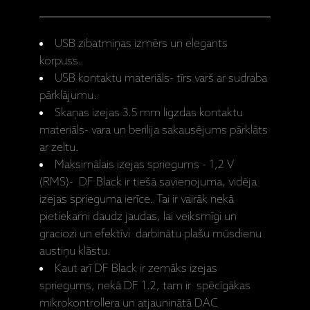
USB zibatmiņas izmērs un elegants
korpuss.
USB kontaktu materiāls- tīrs varš ar sudraba
pārklājumu.
Skaņas izejas 3.5 mm ligzdas kontaktu
materiāls- vara un berilija sakausējums pārklāts
ar zeltu.
Maksimālais izejas spriegums - 1,2 V
(RMS)- DF Black ir tiešā savienojuma, vidēja
izejas sprieguma ierīce. Tai ir vairāk nekā
pietiekami daudz jaudas, lai veiksmīgi un
graciozi un efektīvi darbinātu plašu mūsdienu
austiņu klāstu.
Kaut arī DF Black ir zemāks izejas
spriegums, nekā DF 1.2, tam ir spēcīgākas
mikrokontrollera un atjauninātā DAC