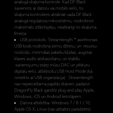
analogā skaļuma kontrole. Kad DF Black
savienots ar datoru vai mobilo ierīci, to
skaļuma kontrolieris attālināti vada DF Black
analogā regulatora mikroshēmu, nodrošinot
maksimālo izšķirtspēju, neatkarīgi no skaļuma
līmeņa
USB protokols- Streamlength ™ asinhronais
USB kods nodrošina zemu džteru, un resursu
noslodzi, minimālas pakešu kļūdas, augstas
klases audio atskaņošanu, un stabīlu
savienojumu starp mūsu DAC un jebkuru
digitālu ierīci, atbilstošu USB Host Mode (kā
noteikts ar USB organizācija) . Streamlength
nav nepieciešama papildu draiveri, padarot
DragonFly Black gandrīz plug-and-play Apple,
Windows, iOS un Android lietotājiem.
Datora atbilstība- Windows 7 / 8.1 / 10;
Apple OS X; Linux (nav atbalsts paredzēts)