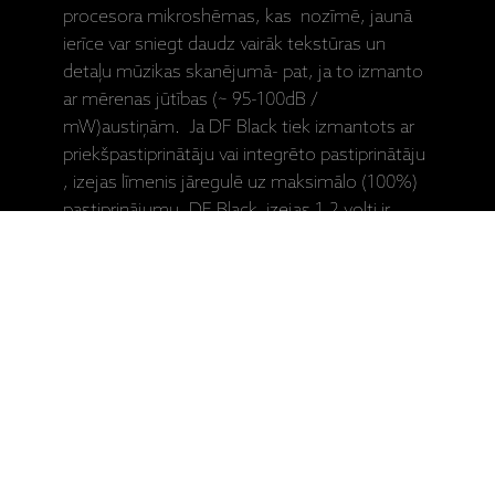
procesora mikroshēmas, kas nozīmē, jaunā
ierīce var sniegt daudz vairāk tekstūras un
detaļu mūzikas skanējumā- pat, ja to izmanto
ar mērenas jūtības (~ 95-100dB /
mW)austiņām. Ja DF Black tiek izmantots ar
priekšpastiprinātāju vai integrēto pastiprinātāju
, izejas līmenis jāregulē uz maksimālo (100%)
pastiprinājumu .DF Black izejas 1,2 volti ir
pietiekami, lai vadītu jebkuru integrēto
pastiprinātāju.
Diskretizācijas frekvences- 44.1, 48, 88.2,
96kHz
Atskaņojamie mūzikas faili- no MP3 līdz
High-Res, Izšķirtspēja - līdz 24-bit / 96kHz
Līdzīgi kā ESS 9023, 32 bitu ESS 9010 čipā
izmantots sarežģīts Minimālās fāzes ciparu
filtrs, kas dod iespēju pārspēt 9023 čipu kopējā
sniegumā.