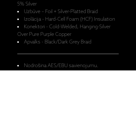
5% Silver
Uzbūve – Foil + Silver-Platted Braid
Izolācija - Hard-Cell Foam (HCF) Insulation
Konektori - Cold-Welded, Hanging-Silver
Over Pure Purple Copper
Apvalks - Black/Dark Grey Braid
Nodrošina AES/EBU savienojumu.
Pieejamie garumi – 0,75m, 1,0m, 1,5m,
2,0m, 3,0m, 5,0m.
Ražotāja mājaslapa: Carbon AES/EBU