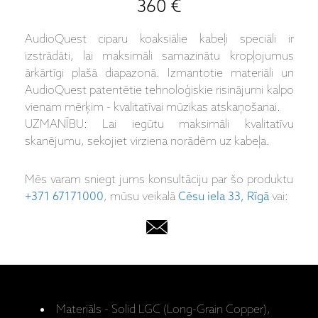
360 €
AudioQuest ciparu koaksiālie kabeļi speciāli ir
izstrādāti, lai maksimāli samazinātu kropļojumus
ārkārtīgi plašā diapazonā. Izmantotie materiāli un
AudioQuest patentētie tehnoloģiskie risinājumi kalpo
vienam mērķim - kvalitatīvai mūzikas atskaņošanai.
UZMANĪBU: Lai iegūtu maksimāli kvalitatīvu
skanējumu, sekojiet virziena norādēm uz kabeļa.
Mēs varam sniegt jums konsultāciju par šo produktu
+371 67171000
, mūsu veikalā
Cēsu iela 33, Rīgā
vai:
Materiāls - Solid LGC (Long-Grain Copper),