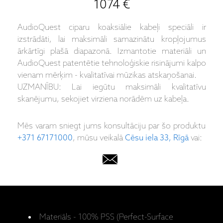
1074 €
AudioQuest ciparu koaksiālie kabeļi speciāli ir
izstrādāti, lai maksimāli samazinātu kropļojumus
ārkārtīgi plašā diapazonā. Izmantotie materiāli un
AudioQuest patentētie tehnoloģiskie risinājumi kalpo
vienam mērķim - kvalitatīvai mūzikas atskaņošanai.
UZMANĪBU: Lai iegūtu maksimāli kvalitatīvu
skanējumu, sekojiet virziena norādēm uz kabeļa.
Mēs varam sniegt jums konsultāciju par šo produktu
+371 67171000
, mūsu veikalā
Cēsu iela 33, Rīgā
vai:
Materiāls - 100% PSS (Perfect-Surface