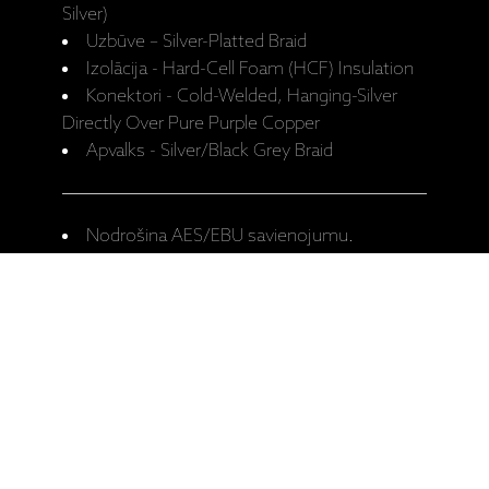
Silver)
Uzbūve – Silver-Platted Braid
Izolācija - Hard-Cell Foam (HCF) Insulation
Konektori - Cold-Welded, Hanging-Silver
Directly Over Pure Purple Copper
Apvalks - Silver/Black Grey Braid
Nodrošina AES/EBU savienojumu.
Pieejamie garumi – 0,75m, 1,0m, 1,5m,
2,0m, 3,0m, 5,0m.
Ražotāja mājaslapa: Diamond AES/EBU