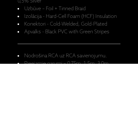
0,5% Silver
Uzbūve – Foil + Tinned Braid
Izolācija - Hard-Cell Foam (HCF) Insulation
Konektori - Cold-Welded, Gold-Plated
Apvalks - Black PVC with Green Stripes
Nodrošina RCA uz RCA savienojumu.
Pieejamie garumi – 0,75m, 1,5m, 3,0m,
5,0m.
Ražotāja mājaslapa: Forest Coax
HIGH FIDELITY
I - V: 10 - 19