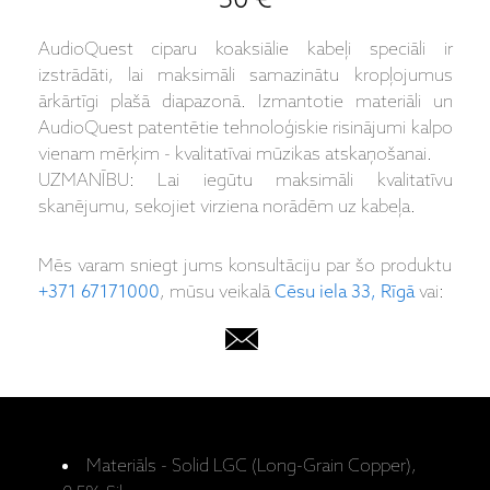
50 €
AudioQuest ciparu koaksiālie kabeļi speciāli ir
izstrādāti, lai maksimāli samazinātu kropļojumus
ārkārtīgi plašā diapazonā. Izmantotie materiāli un
AudioQuest patentētie tehnoloģiskie risinājumi kalpo
vienam mērķim - kvalitatīvai mūzikas atskaņošanai.
UZMANĪBU: Lai iegūtu maksimāli kvalitatīvu
skanējumu, sekojiet virziena norādēm uz kabeļa.
Mēs varam sniegt jums konsultāciju par šo produktu
+371 67171000
, mūsu veikalā
Cēsu iela 33, Rīgā
vai:
Materiāls - Solid LGC (Long-Grain Copper),