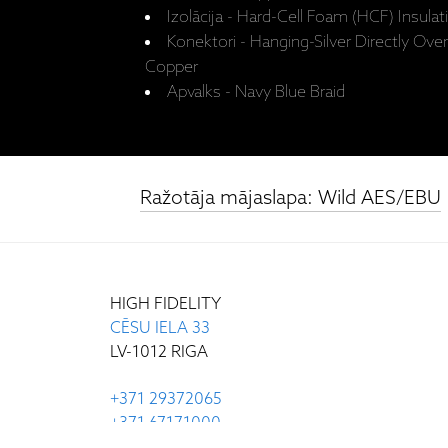
Izolācija - Hard-Cell Foam (HCF) Insulat
Konektori - Hanging-Silver Directly Ov
Copper
Apvalks - Navy Blue Braid
Ražotāja mājaslapa: Wild AES/EBU
HIGH FIDELITY
CĒSU IELA 33
LV-1012 RIGA
+371 29372065
+371 67171000
INFO@HIGH-FIDELITY.LV