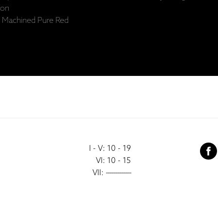
ion
er Machined Pure Red
I - V: 10 - 19
VI: 10 - 15
VII:
-------------