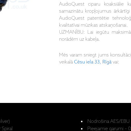
AudioQuest ciparu koaksiālie kab
samazinātu kropļojumus ārkārtīgi
AudioQuest patentētie tehnoloģ
kvalitatīvai mūzikas atskaņošanai.
UZMANĪBU: Lai iegūtu maksimāli 
norādēm uz kabeļa.
Mēs varam sniegt jums konsultāc
veikalā
Cēsu iela 33, Rīgā
vai:
lver)
Nodrošina AES/EBU 
Spiral
Pieejamie garumi – 