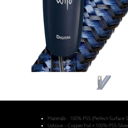
Materiāls - 100% PSS (Perfect-Surface Si
Uzbūve – Copper Foil + 100% PSS-Silver 