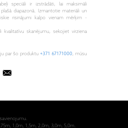
eļi speciāli ir izstrādāti, lai maksimāli
 plašā diapazonā. Izmantotie materiāli un
iskie risinājumi kalpo vienam mērķim -
kvalitatīvu skanējumu, sekojiet virziena
iju par šo produktu
+371 67171000
, mūsu
savienojumu.
0,75m, 1,0m, 1,5m, 2,0m, 3,0m, 5,0m.