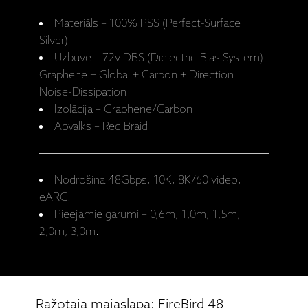
Materiāls – 100% PSS (Perfect-Surface
Silver)
Uzbūve – 72v DBS (Dielectric-Bias System)
Graphene + Global + Carbon + Direction
Noise-Dissipation
Izolācija – Graphene/Carbon
Apvalks – Red Braid
Nodrošina 48Gbps, 10K, 8K/60 video,
eARC.
Pieejamie garumi – 0,6m, 1,0m, 1,5m,
2,0m, 3,0m.
Ražotāja mājaslapa: FireBird 48