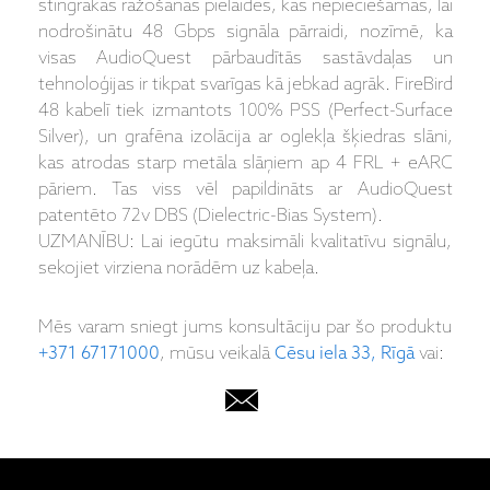
stingrākas ražošanas pielaides, kas nepieciešamas, lai
nodrošinātu 48 Gbps signāla pārraidi, nozīmē, ka
visas AudioQuest pārbaudītās sastāvdaļas un
tehnoloģijas ir tikpat svarīgas kā jebkad agrāk. FireBird
48 kabelī tiek izmantots 100% PSS (Perfect-Surface
Silver), un grafēna izolācija ar oglekļa šķiedras slāni,
kas atrodas starp metāla slāņiem ap 4 FRL + eARC
pāriem. Tas viss vēl papildināts ar AudioQuest
patentēto 72v DBS (Dielectric-Bias System).
UZMANĪBU: Lai iegūtu maksimāli kvalitatīvu signālu,
sekojiet virziena norādēm uz kabeļa.
Mēs varam sniegt jums konsultāciju par šo produktu
+371 67171000
, mūsu veikalā
Cēsu iela 33, Rīgā
vai: