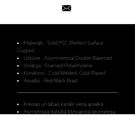
Materiāls - Solid PSC (Perfect-Surface
Copper)
Uzbūve - Asymmetrical Double-Balanced
Izolācija - Foamed-Polyethylene
Konektori - Cold-Welded, Gold-Plated
Apvalks - Red/Black Braid
Kreisais un labais kanāls vienā apvalkā
Asimetriskā dubultā līdzsvarotā ģeometrija
Pieejamie garumi – 0,6m, 1,0m, 1,5m,
2,0m, 3,0m, 5,0m, 8,0m, 12,0m, 16,0m,
20,0m.