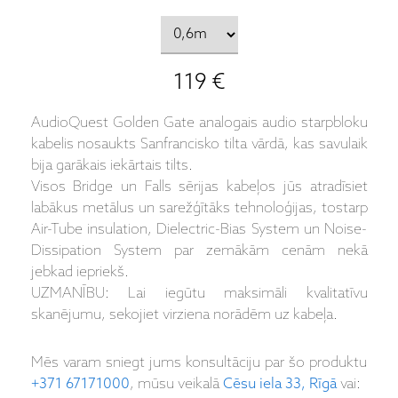
119 €
AudioQuest Golden Gate analogais audio starpbloku
kabelis nosaukts Sanfrancisko tilta vārdā, kas savulaik
bija garākais iekārtais tilts.
Visos Bridge un Falls sērijas kabeļos jūs atradīsiet
labākus metālus un sarežģītāks tehnoloģijas, tostarp
Air-Tube insulation, Dielectric-Bias System un Noise-
Dissipation System par zemākām cenām nekā
jebkad iepriekš.
UZMANĪBU: Lai iegūtu maksimāli kvalitatīvu
skanējumu, sekojiet virziena norādēm uz kabeļa.
Mēs varam sniegt jums konsultāciju par šo produktu
+371 67171000
, mūsu veikalā
Cēsu iela 33, Rīgā
vai: