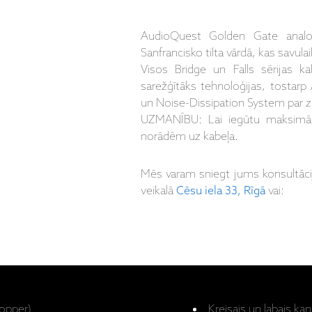
AudioQuest Golden Gate analog
Sanfrancisko tilta vārdā, kas savulaik
Visos Bridge un Falls sērijas k
sarežģītāks tehnoloģijas, tostarp 
un Noise-Dissipation System par 
UZMANĪBU: Lai iegūtu maksimāli 
norādēm uz kabeļa.
Mēs varam sniegt jums konsultāc
veikalā
Cēsu iela 33, Rīgā
vai:
Copper)
Kreisais un labais kan