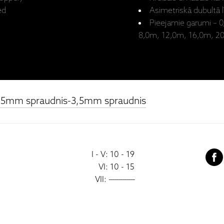
ed
Asimetriskā dubultā 
Pieejamie garumi – 
8,0m, 12,0m, 16,0m, 2
3,5mm spraudnis-3,5mm spraudnis
I - V: 10 - 19
VI: 10 - 15
VII:
-------------