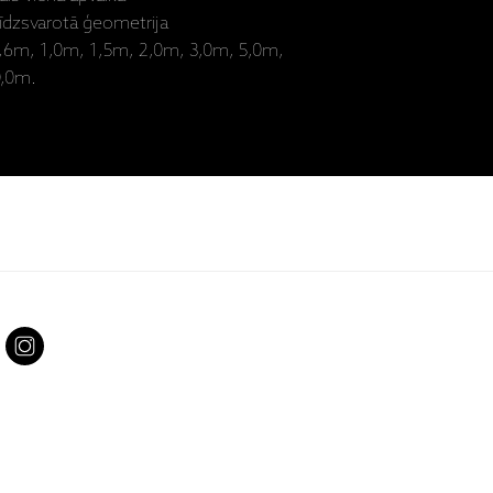
līdzsvarotā ģeometrija
0,6m, 1,0m, 1,5m, 2,0m, 3,0m, 5,0m,
0,0m.