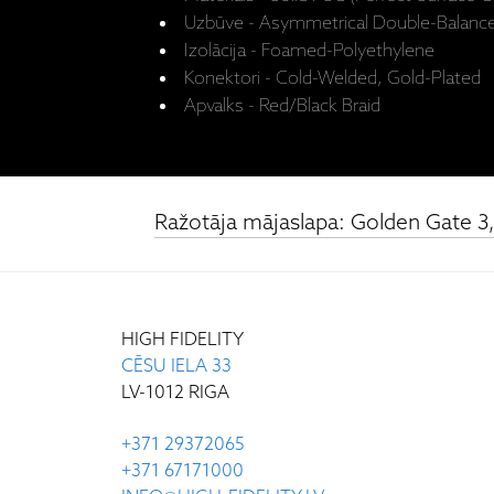
Uzbūve - Asymmetrical Double-Balanc
Izolācija - Foamed-Polyethylene
Konektori - Cold-Welded, Gold-Plated
Apvalks - Red/Black Braid
Ražotāja mājaslapa: Golden Gate 
HIGH FIDELITY
CĒSU IELA 33
LV-1012 RIGA
+371 29372065
+371 67171000