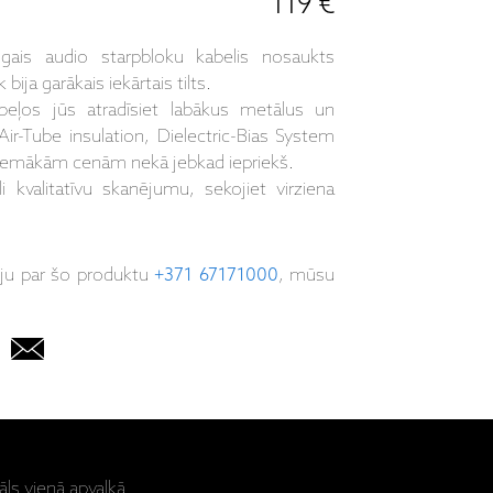
119 €
ais audio starpbloku kabelis nosaukts
 bija garākais iekārtais tilts.
abeļos jūs atradīsiet labākus metālus un
Air-Tube insulation, Dielectric-Bias System
zemākām cenām nekā jebkad iepriekš.
kvalitatīvu skanējumu, sekojiet virziena
iju par šo produktu
+371 67171000
, mūsu
āls vienā apvalkā