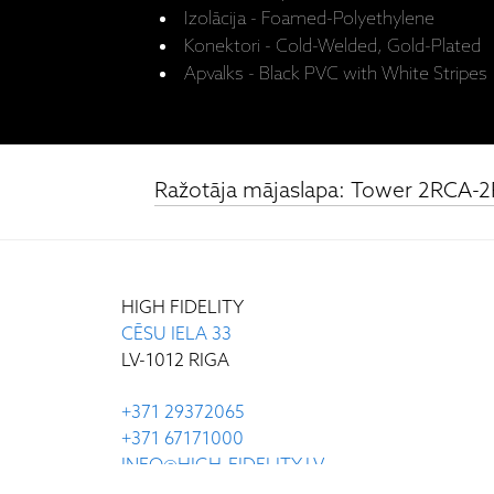
Izolācija - Foamed-Polyethylene
Konektori - Cold-Welded, Gold-Plated
Apvalks - Black PVC with White Stripes
Ražotāja mājaslapa: Tower 2RCA-
HIGH FIDELITY
CĒSU IELA 33
LV-1012 RIGA
+371 29372065
+371 67171000
INFO@HIGH-FIDELITY.LV