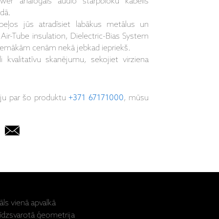
r analogais audio starpbloku kabelis
dā.
abeļos jūs atradīsiet labākus metālus un
 Air-Tube insulation, Dielectric-Bias System
zemākām cenām nekā jebkad iepriekš.
kvalitatīvu skanējumu, sekojiet virziena
iju par šo produktu
+371 67171000
, mūsu
āls vienā apvalkā
līdzsvarotā ģeometrija