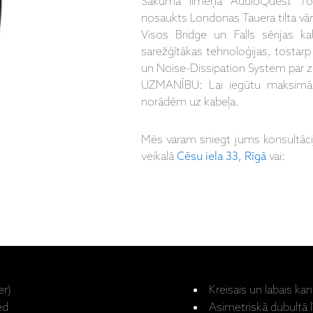
Sākuma līmeņa AudioQuest Towe
nosaukts Londonas Tauera tilta vār
Visos Bridge un Falls sērijas k
sarežģītākas tehnoloģijas, tostarp
un Noise-Dissipation System par 
UZMANĪBU: Lai iegūtu maksimāli 
norādēm uz kabeļa.
Mēs varam sniegt jums konsultāc
veikalā
Cēsu iela 33, Rīgā
vai:
er)
Kreisais un labais kan
ed
Asimetriskā dubultā 