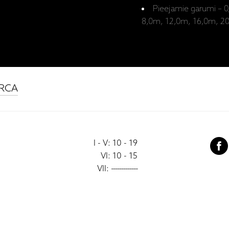
Pieejamie garumi – 
8,0m, 12,0m, 16,0m, 2
2RCA
I - V: 10 - 19
VI: 10 - 15
VII:
-------------