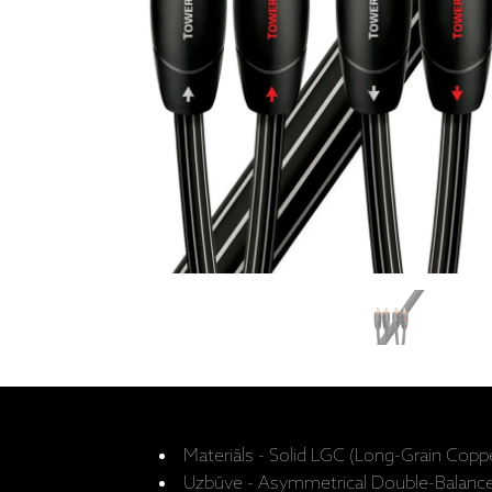
Materiāls - Solid LGC (Long-Grain Copp
Uzbūve - Asymmetrical Double-Balanc