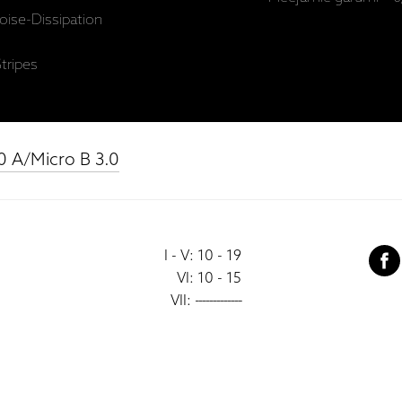
ise-Dissipation
tripes
0 A/Micro B 3.0
I - V: 10 - 19
VI: 10 - 15
VII:
-------------