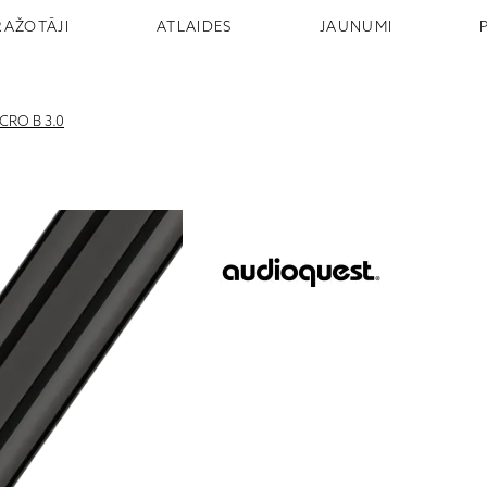
RAŽOTĀJI
ATLAIDES
JAUNUMI
CRO B 3.0