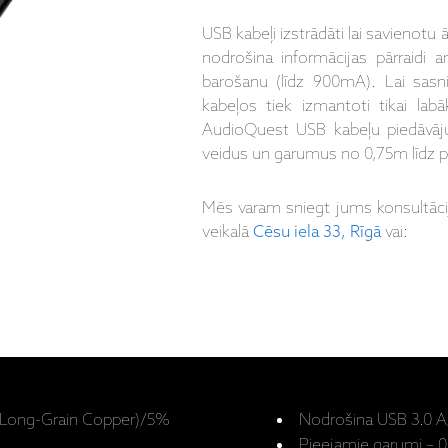
USB kabeļi izstrādāti lai savienotu ā
nodrošina informācijas pārraidi
barošanu (līdz 900mA). Lai sas
kabeļos tiek izmantoti tikai labā
AudioQuest USB kabeļu piedāvāj
veidus un garumus no 0,75m līdz p
Mēs varam sniegt jums konsultāc
veikalā
Cēsu iela 33, Rīgā
vai:
C (Long-Grain Copper)/5%
Nodrošina USB 3.0 A/
Pieejamie garumi – 