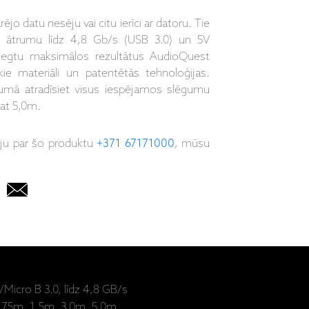
rējo datu nesēju vai citu ierīci ar datoru. Tie
 ar ātrumu līdz 4,8 Gb/s (USB 3.0) un 5V
niegtu maksimālos rezultātus AudioQuest
kie materiāli un patentētās tehnoloģijas.
umā atradīsiet visus iespējamos slēgumu
at 5,0m.
iju par šo produktu
+371 67171000
, mūsu
Micro B 3.0, līdz 4,8 GB/s
0,75m, 1,5m, 3,0m, 5,0m