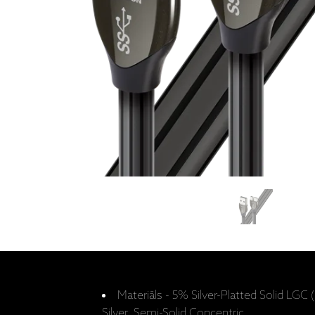
Materiāls - 5% Silver-Platted Solid LG
Silver Semi-Solid Concentric