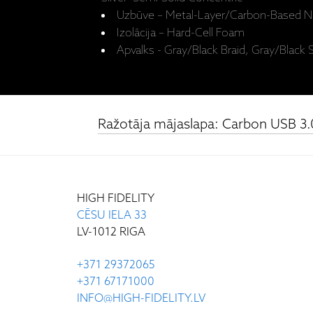
Uzbūve – Metal-Layer/Carbon-Based No
Izolācija – Hard-Cell Foam
Apvalks - Gray/Black Braid, Gray/Black S
Ražotāja mājaslapa: Carbon USB 3.
HIGH FIDELITY
CĒSU IELA 33
LV-1012 RIGA
+371 29372065
+371 67171000
INFO@HIGH-FIDELITY.LV