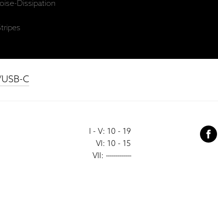
ise-Dissipation
tripes
B/USB-C
I - V: 10 - 19
VI: 10 - 15
VII:
-------------