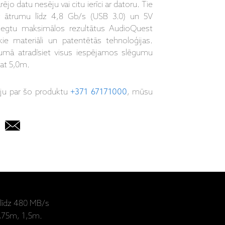
rējo datu nesēju vai citu ierīci ar datoru. Tie
 ar ātrumu līdz 4,8 Gb/s (USB 3.0) un 5V
niegtu maksimālos rezultātus AudioQuest
kie materiāli un patentētās tehnoloģijas.
umā atradīsiet visus iespējamos slēgumu
at 5,0m.
iju par šo produktu
+371 67171000
, mūsu
līdz 480 MB/s
0,75m, 1,5m.