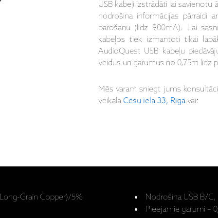
USB kabeļi izstrādāti lai savienotu ā
nodrošina informācijas pārraidi
barošanu (līdz 900mA). Lai sas
kabeļos tiek izmantoti tikai labā
AudioQuest USB kabeļu piedāvāj
veidus un garumus no 0,75m līdz p
Mēs varam sniegt jums konsultāc
veikalā
Cēsu iela 33, Rīgā
vai:
C (Long-Grain Copper)/5%
Nodrošina USB B/C, 
Pieejamie garumi – 