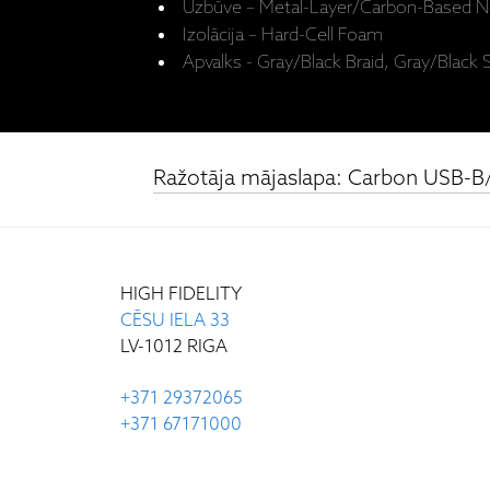
Uzbūve – Metal-Layer/Carbon-Based No
Izolācija – Hard-Cell Foam
Apvalks - Gray/Black Braid, Gray/Black S
Ražotāja mājaslapa: Carbon USB-
HIGH FIDELITY
CĒSU IELA 33
LV-1012 RIGA
+371 29372065
+371 67171000
INFO@HIGH-FIDELITY.LV