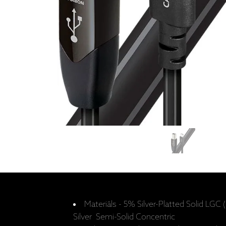
Materiāls - 5% Silver-Platted Solid LG
Silver Semi-Solid Concentric