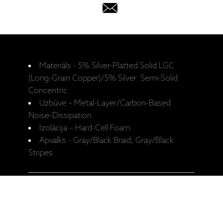
Materiāls - 5% Silver-Platted Solid LGC
(Long-Grain Copper)/5% Silver Semi-Solid
Concentric
Uzbūve – Metal-Layer/Carbon-Based
Noise-Dissipation
Izolācija – Hard-Cell Foam
Apvalks - Gray/Black Braid, Gray/Black
Stripes
Nodrošina USB C/C, līdz 480 MB/s
Pieejamie garumi – 0,75m, 1,5m.