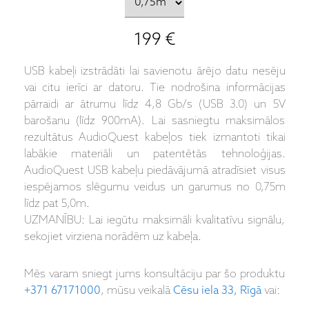
199 €
USB kabeļi izstrādāti lai savienotu ārējo datu nesēju
vai citu ierīci ar datoru. Tie nodrošina informācijas
pārraidi ar ātrumu līdz 4,8 Gb/s (USB 3.0) un 5V
barošanu (līdz 900mA). Lai sasniegtu maksimālos
rezultātus AudioQuest kabeļos tiek izmantoti tikai
labākie materiāli un patentētās tehnoloģijas.
AudioQuest USB kabeļu piedāvājumā atradīsiet visus
iespējamos slēgumu veidus un garumus no 0,75m
līdz pat 5,0m.
UZMANĪBU: Lai iegūtu maksimāli kvalitatīvu signālu,
sekojiet virziena norādēm uz kabeļa.
Mēs varam sniegt jums konsultāciju par šo produktu
+371 67171000
, mūsu veikalā
Cēsu iela 33, Rīgā
vai: