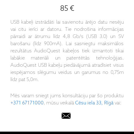
85 €
USB kabeļi izstrādāti lai savienotu ārējo datu nesēju
vai citu ierīci ar datoru. Tie nodrošina informācijas
pārraidi ar ātrumu līdz 4,8 Gb/s (USB 3.0) un 5V
barošanu (līdz 900mA). Lai sasniegtu maksimālos
rezultātus AudioQuest kabeļos tiek izmantoti tikai
labākie materiāli un patentētās tehnoloģijas.
AudioQuest USB kabeļu piedāvājumā atradīsiet visus
iespējamos slēgumu veidus un garumus no 0,75m
līdz pat 5,0m.
Mēs varam sniegt jums konsultāciju par šo produktu
+371 67171000
, mūsu veikalā
Cēsu iela 33, Rīgā
vai: