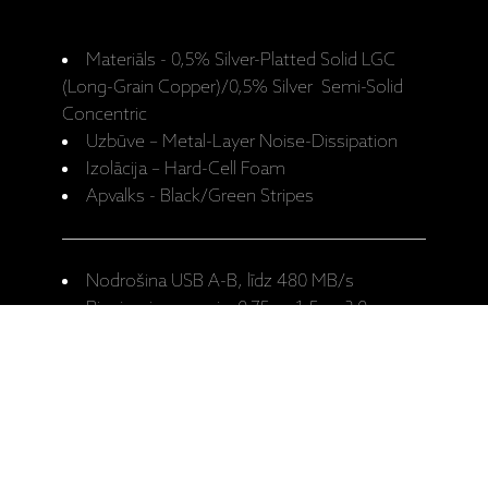
Materiāls - 0,5% Silver-Platted Solid LGC
(Long-Grain Copper)/0,5% Silver Semi-Solid
Concentric
Uzbūve – Metal-Layer Noise-Dissipation
Izolācija – Hard-Cell Foam
Apvalks - Black/Green Stripes
Nodrošina USB A-B, līdz 480 MB/s
Pieejamie garumi – 0,75m, 1,5m, 3,0m,
5,0m.
Ražotāja mājaslapa: Forest USB-
A/USB-B