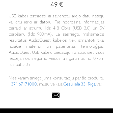
49 €
USB kabeļi izstrādāti lai savienotu ārējo datu nesēju
vai citu ierīci ar datoru. Tie nodrošina informācijas
pārraidi ar ātrumu līdz 4,8 Gb/s (USB 3.0) un 5V
barošanu (līdz 900mA). Lai sasniegtu maksimālos
rezultātus AudioQuest kabeļos tiek izmantoti tikai
labākie materiāli un patentētās tehnoloģijas.
AudioQuest USB kabeļu piedāvājumā atradīsiet visus
iespējamos slēgumu veidus un garumus no 0,75m
līdz pat 5,0m.
Mēs varam sniegt jums konsultāciju par šo produktu
+371 67171000
, mūsu veikalā
Cēsu iela 33, Rīgā
vai: