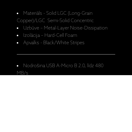
Materiāls - Solid LGC (Long-Grain
Copper)/LGC Semi-Solid Concentric
Uzbūve – Metal-Layer Noise-Dissipation
Izolācija – Hard-Cell Foam
Apvalks - Black/White Stripes
Nodrošina USB A-Micro B 2.0, līdz 480
MB/s
Pieejamie garumi – 0,75m, 1,5m.
Ražotāja mājaslapa: Pearl USB-A/Micro
B 2.0