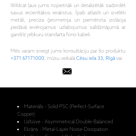
Wildcat ļaus jums nopietnāk un detalizētāk sadzirdēt
savus iecienītākos ierakstus. Īpaši atlasīti un izvēlēti
metāli, precīza ģeometrija un piemērota izolācija
piedāvā ievērojamus uzlabojumus salīdzinājumā ar
gandrīz jebkuru standarta fono kabeli.
Mēs varam sniegt jums konsultāciju par šo produktu
+371 67171000
, mūsu veikalā
Cēsu iela 33, Rīgā
vai:
Materiāls - Solid PSC (Perfect-Surface
Copper)
Uzbūve - Asymmetrical Double-Balanced
Ekrāns - Metal-Layer Noise-Dissipation