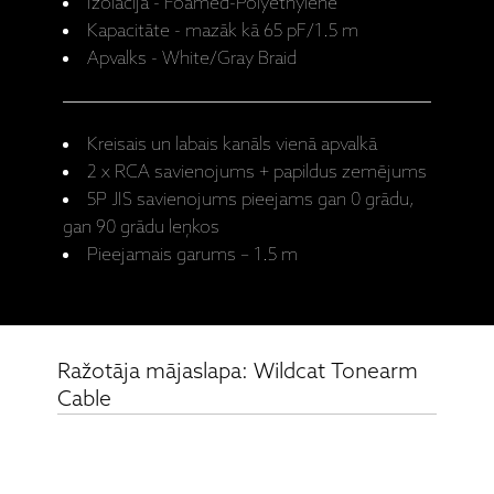
Izolācija - Foamed-Polyethylene
Kapacitāte - mazāk kā 65 pF/1.5 m
Apvalks - White/Gray Braid
Kreisais un labais kanāls vienā apvalkā
2 x RCA savienojums + papildus zemējums
5P JIS savienojums pieejams gan 0 grādu,
gan 90 grādu leņkos
Pieejamais garums – 1.5 m
Ražotāja mājaslapa: Wildcat Tonearm
Cable