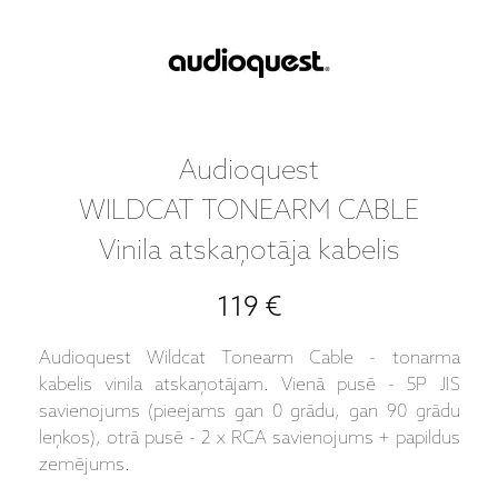
Audioquest
WILDCAT TONEARM CABLE
Vinila atskaņotāja kabelis
119 €
Audioquest Wildcat Tonearm Cable - tonarma
kabelis vinila atskaņotājam. Vienā pusē - 5P JIS
savienojums (pieejams gan 0 grādu, gan 90 grādu
leņkos), otrā pusē - 2 x RCA savienojums + papildus
zemējums.