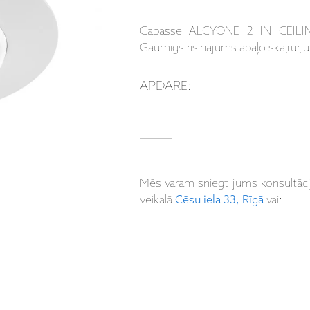
Cabasse ALCYONE 2 IN CEILING 
Gaumīgs risinājums apaļo skaļruņu
APDARE:
Mēs varam sniegt jums konsultāc
veikalā
Cēsu iela 33, Rīgā
vai: