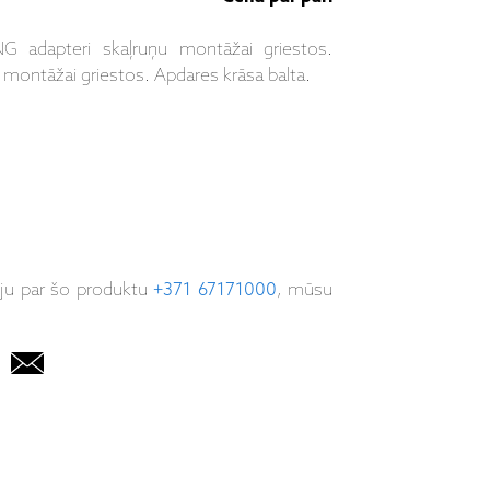
adapteri skaļruņu montāžai griestos.
 montāžai griestos. Apdares krāsa balta.
iju par šo produktu
+371 67171000
, mūsu