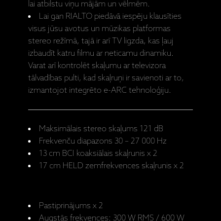
lai atbilstu viņu mājām un vēlmēm.
Lai gan RIALTO piedāvā iespēju klausīties
visus jūsu avotus un mūzikas platformas
stereo režīmā, tajā ir arī TV ligzda, kas ļauj
izbaudīt katru filmu ar neticamu dinamiku.
Varat arī kontrolēt skaļumu ar televizora
tālvadības pulti, kad skaļruņi ir savienoti ar to,
izmantojot integrēto e-ARC tehnoloģiju.
Maksimālais stereo skaļums 121 dB
Frekvenču diapazons 30 – 27 000 Hz
13 cm BCI koaksiālais skaļrunis x 2
17 cm HELD zemfrekvences skaļrunis x 2
Pastiprinājums x 2
Augstās frekvences: 300 W RMS / 600 W