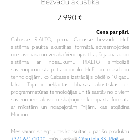
Bezvadu akustika
2 990 €
Cena par pāri.
Cabasse RIALTO, pirmā Cabasse bezvadu Hi-fi
sistēma plaukta akustikas formātā.Iedvesmojoties
no slavenākā un vecākā Venēcijas tilta, šī jaunā audio
sistēma ar nosaukumu RIALTO simbolizē
savienojumu starp tradicionālo Hi-Fi un mūsdienu
tehnoloģijām, ko Cabasse izstrādājis pēdējo 10 gadu
laikā. Tajā ir iekļautas labākās akustiskās un
programmatūras tehnoloģijas un tā sastāv no diviem
savienotiem aktīviem skaļruņiem kompaktā formātā
ar mīkstām un noapaļotām līnijām, kas atgādina
Murano.
Mēs varam sniegt jums konsultāciju par šo produktu
+371 67171000
, mūsu veikalā
Cēsu iela 33, Rīgā
vai: