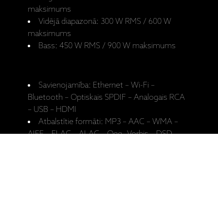
maksimums
Vidējā diapazonā: 300 W RMS / 600 W
maksimums
Bass: 450 W RMS / 900 W maksimums
Savienojamība: Ethernet – Wi-Fi –
Bluetooth – Optiskais SPDIF – Analogais RCA
– USB – HDMI
Atbalstītie formāti: MP3 – AAC – WMA –
AIFF – FLAC – ALAC – Ogg- Vorbis – DSD
64/128 – WMA lossless
DAC 768 kHz / 32 bits