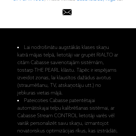
Lai nodrošinātu augstākās klases skaņu
katrā mājas telpā, lietotāji var grupēt RIALTO ar
citām Cabasse savienotajām sistēmām,
tostarp THE PEARL klāstu. Tāpēc ir iespējams
izveidot zonas, lai klausītos dažādus avotus
(straumēšanu, TV, atskaņotāju utt.) no
jebkuras vietas mājā.
Pateicoties Cabasse patentētajai
automātiskajai telpu kalibrēšanas sistēmai, ar
Cabasse Stream CONTROL lietotāji varēs vēl
vairāk personalizēt savu skaņu, izmantojot
novatoriskus optimizācijas rīkus, kas izstrādāti,