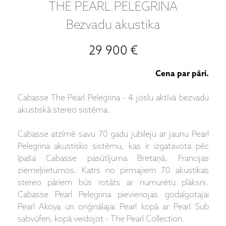
THE PEARL PELEGRINA
Bezvadu akustika
29 900 €
Cena par pāri.
Cabasse The Pearl Pelegrina - 4 joslu aktīvā bezvadu
akustiskā stereo sistēma.
Cabasse atzīmē savu 70 gadu jubileju ar jaunu Pearl
Pelegrina akustisko sistēmu, kas ir izgatavota pēc
īpaša Cabasse pasūtījuma Bretaņā, Francijas
ziemeļrietumos. Katrs no pirmajiem 70 akustikas
stereo pāriem būs rotāts ar numurētu plāksni.
Cabasse Pearl Pelegrina pievienojas godalgotajai
Pearl Akoya un oriģinālajai Pearl kopā ar Pearl Sub
sabvūferi, kopā veidojot - The Pearl Collection.