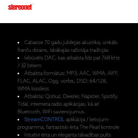
Cabasse 70 gadu jubilejas akustika, unikāls
franču dizains, labākajās ražotāja tradīcijās
Iebūvēts DAC, kas atbalsta līdz pat 768 kHz
/ 32 bitiem
Atbalsta formātus: MP3, AAC, WMA, AIFF,
FLAC, ALAC, Ogg, vorbis, DSD: 64/128,
WMA lossless
Atbalsta: Qobuz, Deezer, Napster, Spotify,
Tidal, interneta radio aplikācijas, kā arī
Bluetooth, WiFi savienojumus.
StreamCONTROL
aplikācija / lietojum-
programma, fantastiski ērta The Pearl kontrole
Intuitīvi ērta un eleganta tālvadības pults