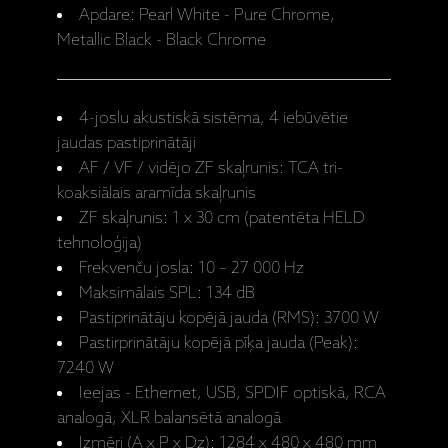
Apdare: Pearl White - Pure Chrome,
Metallic Black - Black Chrome
4-joslu akustiskā sistēma, 4 iebūvētie
jaudas pastiprinātāji
AF / VF / vidējo ZF skaļrunis: TCA tri-
koaksiālais aramīda skaļrunis
ZF skaļrunis: 1 x 30 cm (patentēta HELD
tehnoloģija)
Frekvenču josla: 10 – 27 000 Hz
Maksimālais SPL: 134 dB
Pastiprinātāju kopējā jauda (RMS): 3700 W
Pastirprinātāju kopējā pīķa jauda (Peak):
7240 W
Ieejas - Ethernet, USB, SPDIF optiskā, RCA
analogā, XLR balansētā analogā
Izmēri (A x P x Dz): 1284 x 480 x 480 mm