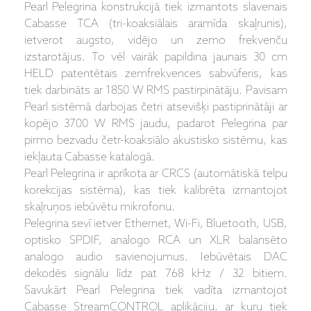
Pearl Pelegrina konstrukcijā tiek izmantots slavenais
Cabasse
TCA (tri-koaksiālais aramīda skaļrunis),
ietverot augsto, vidējo un zemo frekvenču
izstarotājus. To vēl vairāk papildina jaunais 30 cm
HELD patentētais zemfrekvences sabvūferis, kas
tiek darbināts ar 1850 W RMS pastirpinātāju. Pavisam
Pearl
sistēmā darbojas četri atsevišķi pastiprinātāji ar
kopējo 3700 W RMS jaudu, padarot Pelegrina
par
pirmo bezvadu četr-koaksiālo akustisko sistēmu, kas
iekļauta
Cabasse
katalogā.
Pearl Pelegrina ir aprīkota ar CRCS (automātiskā telpu
korekcijas sistēma), kas tiek kalibrēta izmantojot
skaļruņos iebūvētu mikrofonu.
Pelegrina
sevī ietver Ethernet, Wi-Fi, Bluetooth, USB,
optisko SPDIF, analogo RCA un XLR balansēto
analogo audio savienojumus. Iebūvētais DAC
dekodēs signālu līdz pat 768 kHz / 32 bitiem.
Savukārt Pearl Pelegrina
tiek vadīta izmantojot
Cabasse
StreamCONTROL aplikāciju, ar kuru tiek