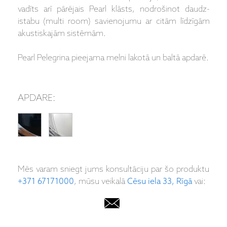
vadīts arī pārējais P
earl
klāsts, nodrošinot daudz-
istabu (multi room) savienojumu ar citām līdzīgām
akustiskajām sistēmām.
Pearl Pelegrina pieejama melni lakotā un baltā apdarē.
APDARE:
Mēs varam sniegt jums konsultāciju par šo produktu
+371 67171000
, mūsu veikalā
Cēsu iela 33, Rīgā
vai: