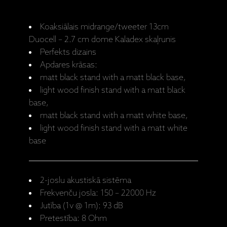
Koaksiālais midrange/tweeter 13cm
Duocell – 2.7 cm dome Kaladex skaļrunis
Perfekts dizains
Apdares krāsas:
matt black stand with a matt black base,
light wood finish stand with a matt black
base,
matt black stand with a matt white base,
light wood finish stand with a matt white
base
2-joslu akustiskā sistēma
Frekvenču josla: 150 – 22000 Hz
Jutība (1v @ 1m): 93 dB
Pretestība: 8 Ohm