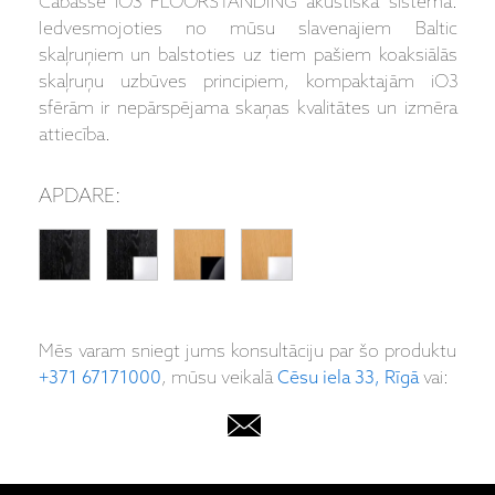
Cabasse iO3 FLOORSTANDING akustiskā sistēma.
Iedvesmojoties no mūsu slavenajiem Baltic
skaļruņiem un balstoties uz tiem pašiem koaksiālās
skaļruņu uzbūves principiem, kompaktajām iO3
sfērām ir nepārspējama skaņas kvalitātes un izmēra
attiecība.
APDARE:
Mēs varam sniegt jums konsultāciju par šo produktu
+371 67171000
, mūsu veikalā
Cēsu iela 33, Rīgā
vai: