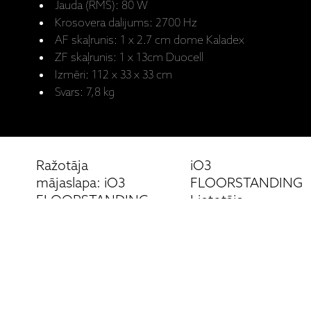
Jauda (RMS): 80 W
Krosovera dalijums: 2700 Hz
AF skaļrunis: 1 x 2.7 cm dome Kaladex
ZF skaļrunis: 1 x 13cm Duocell
Izmēri: 112 x 33 x 33 cm
Svars: 7,8 kg
Ražotāja
iO3
mājaslapa: iO3
FLOORSTANDING
FLOORSTANDING
Lietotāja
rokasgrāmata
Saistītie produkti