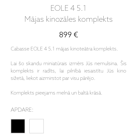
EOLE 4 5.1
Mājas kinozāles komplekts
899 €
Cabasse EOLE 4 5.1 mājas kinoteātra komplekts.
Lai šo skandu miniatūrais izmērs Jūs nemulsina. Šis
komplekts ir radīts, lai pilnībā iesaistītu Jūs kino
sižetā, liekot aizmirstot par visu pārējo.
Komplekts pieejams melnā un baltā krāsā.
APDARE: