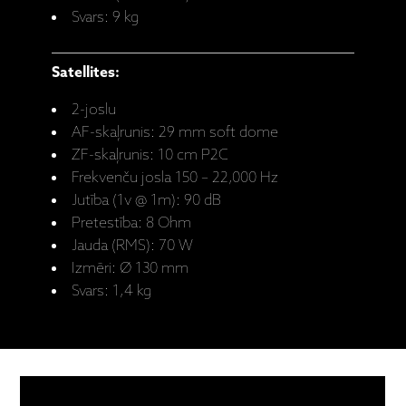
Svars: 9 kg
Satellites:
2-joslu
AF-skaļrunis: 29 mm soft dome
ZF-skaļrunis: 10 cm P2C
Frekvenču josla 150 – 22,000 Hz
Jutība (1v @ 1m): 90 dB
Pretestība: 8 Ohm
Jauda (RMS): 70 W
Izmēri: Ø 130 mm
Svars: 1,4 kg