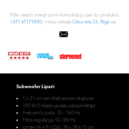
Mēs varam sniegt jums konsultāciju par šo produktu
+371 67171000
, mūsu veikalā
Cēsu iela 33, Rīgā
vai:
Subwoofer Lipari:
1 x 21 cm zemfrekvences skaļrunis
100 W D-klase jaudas pastiprinātājs
Frekvenču josla: 33 – 160 Hz
Filtra regulācija: 50-180 Hz
Izmēri (A x P x Dz): 39 x 39 x 15 cm