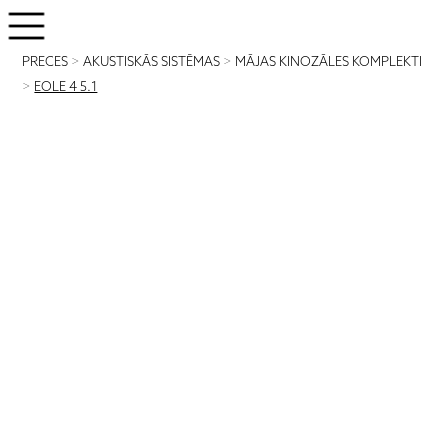
PRECES
>
AKUSTISKĀS SISTĒMAS
>
MĀJAS KINOZĀLES KOMPLEKTI
>
EOLE 4 5.1