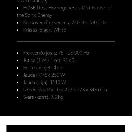
low-midrange)
HDSE filtrs: Homogeneous Distribution of
the Sonic Energy
Krosovera frekvences: 740 Hz, 3500 Hz
Krāsas: Black, White
Frekvenču josla: 75 – 25 000 Hz
Jutība (1 W / 1 m): 91 dB
Pretestība: 8 Ohm
Jauda (RMS): 250 W
Jauda (pīķa): 1210 W
Izmēri (A x P x Dz): 273 x 273 x 345 mm
Svars (katrs): 7.5 kg