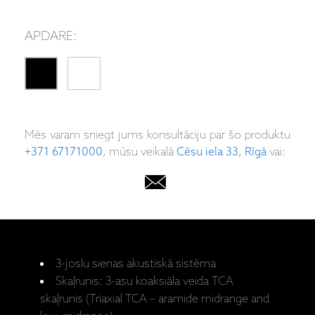
APDARE:
Mēs varam sniegt jums konsultāciju par šo produktu
+371 67171000
, mūsu veikalā
Cēsu iela 33, Rīgā
vai:
3-joslu sienas akustiskā sistēma
Skaļrunis: 3-asu koaksiāla veida TCA
skaļrunis (Triaxial TCA – aramide midrange and