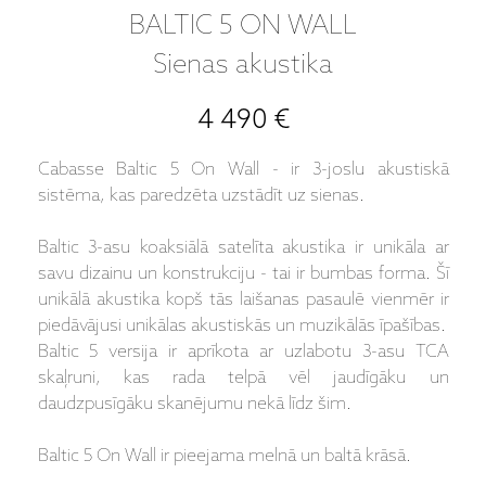
BALTIC 5 ON WALL
Sienas akustika
4 490 €
Cabasse Baltic 5 On Wall - ir 3-joslu akustiskā
sistēma, kas paredzēta uzstādīt uz sienas.
Baltic 3-asu koaksiālā satelīta akustika ir unikāla ar
savu dizainu un konstrukciju - tai ir bumbas forma. Šī
unikālā akustika kopš tās laišanas pasaulē vienmēr ir
piedāvājusi unikālas akustiskās un muzikālās īpašības.
Baltic 5 versija ir aprīkota ar uzlabotu 3-asu TCA
skaļruni, kas rada telpā vēl jaudīgāku un
daudzpusīgāku skanējumu nekā līdz šim.
Baltic 5 On Wall ir pieejama melnā un baltā krāsā.