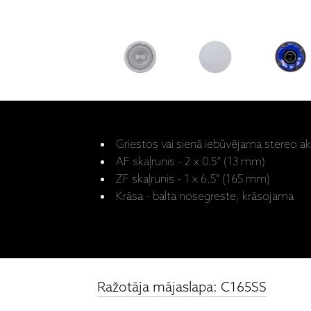
Griestos vai sienā iebūvējama stereo ak
AF skaļrunis - 2 x 0.5” (13 mm)
ZF skaļrunis - 1 x 6.5" (165 mm)
Krāsa - balta nosegreste, krāsojama
Ražotāja mājaslapa: C165SS