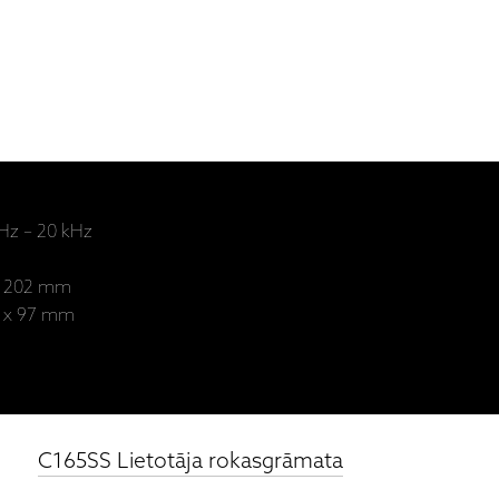
 Hz – 20 kHz
- 202 mm
0 x 97 mm
C165SS Lietotāja rokasgrāmata