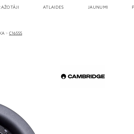
RAŽOTĀJI
ATLAIDES
JAUNUMI
IKA
>
C165SS