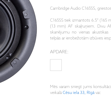
Cambridge Audio C165SS, griestos 
C165SS tiek izmantots 6.5” (165 m
(13 mm) AF skaļruņiem. Divu AF
skanējumu no vienas akustikas v
telpās ar ierobežotām izbūves ies
APDARE:
Mēs varam sniegt jums konsultāc
veikalā
Cēsu iela 33, Rīgā
vai: