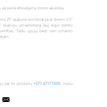
vai sienā iebūvējama stereo akustika.
m) ZF skaļrunis kombinācijā ar diviem 0.5”
 skaļruņu izmantošana ļauj iegūt stereo
ienības. Šādu opciju bieži vien izmanto
pējām.
iju par šo produktu
+371 67171000
, mūsu