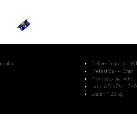
ustika
Frekvenču josla - 60
Pretestība - 4 Ohm
Montāžas diametrs 
Izmēri (D x Dz) - 24
Svars - 1.28 kg