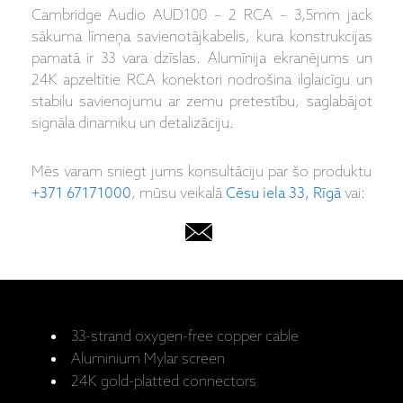
Cambridge Audio AUD100 – 2 RCA – 3,5mm jack
sākuma līmeņa savienotājkabelis, kura konstrukcijas
pamatā ir 33 vara dzīslas. Alumīnija ekranējums un
24K apzeltītie RCA konektori nodrošina ilglaicīgu un
stabilu savienojumu ar zemu pretestību, saglabājot
signāla dinamiku un detalizāciju.
Mēs varam sniegt jums konsultāciju par šo produktu
+371 67171000
, mūsu veikalā
Cēsu iela 33, Rīgā
vai:
33-strand oxygen-free copper cable
Aluminium Mylar screen
24K gold-platted connectors