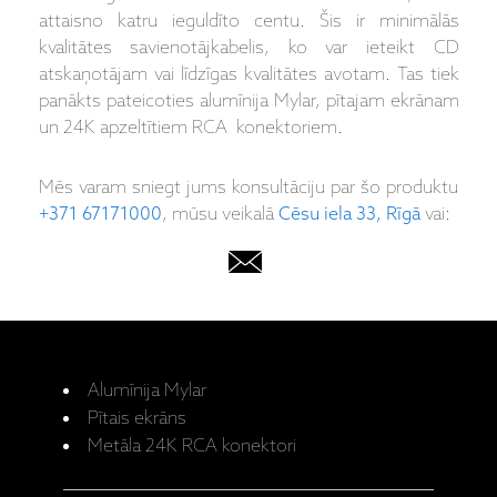
attaisno katru ieguldīto centu. Šis ir minimālās
kvalitātes savienotājkabelis, ko var ieteikt CD
atskaņotājam vai līdzīgas kvalitātes avotam. Tas tiek
panākts pateicoties alumīnija Mylar, pītajam ekrānam
un 24K apzeltītiem RCA konektoriem.
Mēs varam sniegt jums konsultāciju par šo produktu
+371 67171000
, mūsu veikalā
Cēsu iela 33, Rīgā
vai:
Alumīnija Mylar
Pītais ekrāns
Metāla 24K RCA konektori