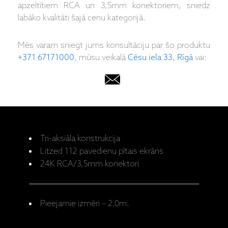
apzeltītiem RCA un 3,5mm konektoriem, sniedz
labāko kvalitāti šajā cenu kategorijā.
Mēs varam sniegt jums konsultāciju par šo produktu
+371 67171000
, mūsu veikalā
Cēsu iela 33, Rīgā
vai:
Tri-aksiāla konstrukcija
Litzed 112 pavedienu pītais ekrāns
24K RCA/3,5mm konektori
Pieejamie izmēri – 2,0m.