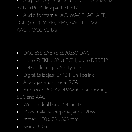
Augstas izšķirtspējas atbalsts: līdz 768KHz
32 bitu PCM, līdz pat DSD512
Audio formāri: ALAC, WAV, FLAC, AIFF,
DSD (x512), WMA, MP3, AAC, HE AAC,
AAC+, OGG Vorbis
DAC ESS SABRE ES9033Q DAC
Up to 768KHz 32bit PCM, up to DSD512
USB audio ieeja USB Type A
Digitālās izejas: S/PDIF un Toslink
Analogās audio izeja: RCA
Bluetooth: 5.0 A2DP/AVRCP supporting
SBC and AAC
Wi-Fi: 5 dual band 2.4/5gHz
Maksimālā patērējamā jauda: 20W
Izmēri: 430 x 75 x 305 mm
Svars: 3,3 kg.