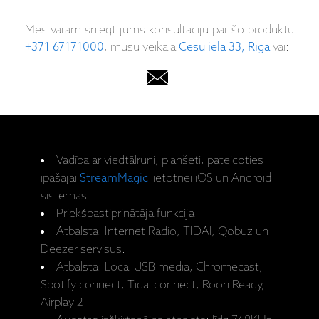
Mēs varam sniegt jums konsultāciju par šo produktu
+371 67171000
, mūsu veikalā
Cēsu iela 33, Rīgā
vai:
Vadība ar viedtālruni, planšeti, pateicoties
īpašajai
StreamMagic
lietotnei iOS un Android
sistēmās.
Priekšpastiprinātāja funkcija
Atbalsta: Internet Radio, TIDAl, Qobuz un
Deezer servisus.
Atbalsta: Local USB media, Chromecast,
Spotify connect, Tidal connect, Roon Ready,
Airplay 2