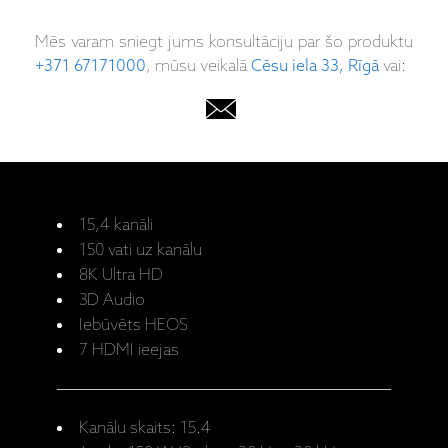
Mēs varam sniegt jums konsultāciju par šo produktu
+371 67171000
, mūsu veikalā
Cēsu iela 33, Rīgā
vai:
15,4 kanāli
150 vati uz kanālu
8K Ultra HD
3D Audio
Iebūvēts HEOS
7 HDMI ieejas
Kanālu skaits: 15.4