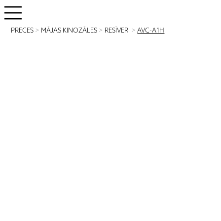
PRECES
>
MĀJAS KINOZĀLES
>
RESĪVERI
>
AVC-A1H