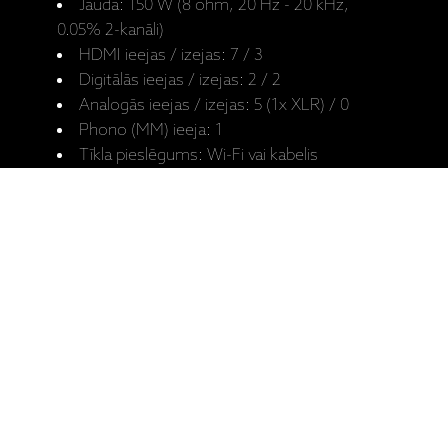
Jauda: 150 W (8 ohm, 20 Hz - 20 kHz,
0.05% 2-kanāli)
HDMI ieejas / izejas: 7 / 3
Digitālās ieejas / izejas: 2 / 2
Analogās ieejas / izejas: 5 (1x XLR) / 0
Phono (MM) ieeja: 1
Tīkla pieslēgums: Wi-Fi vai kabelis
Tīkla atskaņošana: HEOS app
USB ieeja: USB atmiņa, Portatīvais audio
atskaņotājs
Bluetooth: A2DP
Izmēri (P x A x D): 434 x 498 X 195 mm
Svars: 32,0 kg
Ražotāja
AVC-A1H
mājaslapa:
Lietotāja