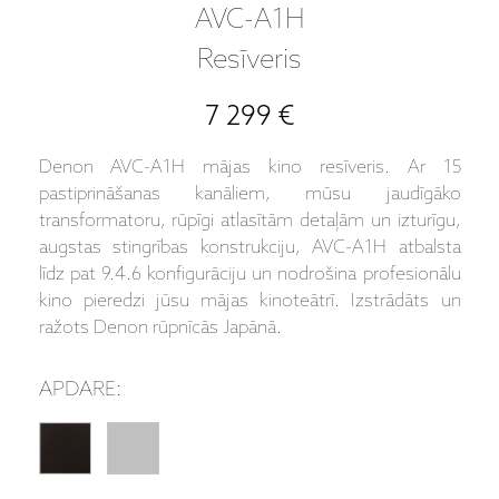
AVC-A1H
Resīveris
7 299 €
Denon AVC-A1H mājas kino resīveris. Ar 15
pastiprināšanas kanāliem, mūsu jaudīgāko
transformatoru, rūpīgi atlasītām detaļām un izturīgu,
augstas stingrības konstrukciju, AVC-A1H atbalsta
līdz pat 9.4.6 konfigurāciju un nodrošina profesionālu
kino pieredzi jūsu mājas kinoteātrī. Izstrādāts un
ražots Denon rūpnīcās Japānā.
APDARE: