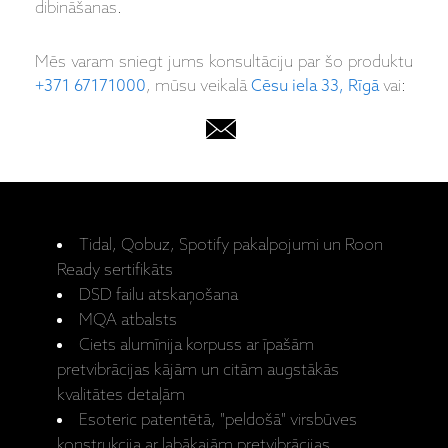
dibināšanas.
Mēs varam sniegt jums konsultāciju par šo produktu
+371 67171000
, mūsu veikalā
Cēsu iela 33, Rīgā
vai:
Tidal, Qobuz, Spotify pakalpojumi un Roon
Ready sertifikāts
DSD failu atskaņošana
MQA atbalsts
Ciets alumīnija korpuss ar īpašām
pretvibrācijas kājām un citām augstākās
kvalitātes detaļām
Esoteric patentētā, "peldošā" virsbūves
konstrukcija ar labākajām pretvibrācijas