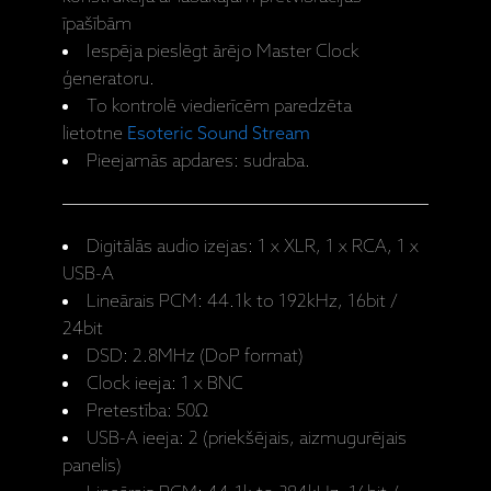
īpašībām
Iespēja pieslēgt ārējo Master Clock
ģeneratoru.
To kontrolē viedierīcēm paredzēta
lietotne
Esoteric Sound Stream
Pieejamās apdares: sudraba.
Digitālās audio izejas: 1 x XLR, 1 x RCA, 1 x
USB-A
Lineārais PCM: 44.1k to 192kHz, 16bit /
24bit
DSD: 2.8MHz (DoP format)
Clock ieeja: 1 x BNC
Pretestība: 50Ω
USB-A ieeja: 2 (priekšējais, aizmugurējais
panelis)