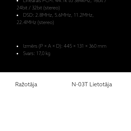
Lineārais PCM: 44.1k to 384kHz, 16bit /
24bit / 32bit (stereo)
DSD: 2.8MHz, 5.6MHz, 11.2MHz,
22.4MHz (stereo)
Izmērs (P × A × D): 445 × 131 × 360 mm
Svars: 17,0 kg
Ražotāja
N-03T Lietotāja
mājaslapa: N-
rokasgrāmata
03T