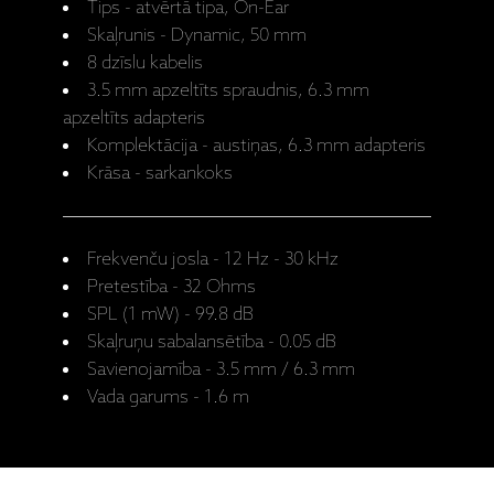
Tips - atvērtā tipa, On-Ear
Skaļrunis - Dynamic, 50 mm
8 dzīslu kabelis
3.5 mm apzeltīts spraudnis, 6.3 mm
apzeltīts adapteris
Komplektācija - austiņas, 6.3 mm adapteris
Krāsa - sarkankoks
Frekvenču josla - 12 Hz - 30 kHz
Pretestība - 32 Ohms
SPL (1 mW) - 99.8 dB
Skaļruņu sabalansētība - 0.05 dB
Savienojamība - 3.5 mm / 6.3 mm
Vada garums - 1.6 m