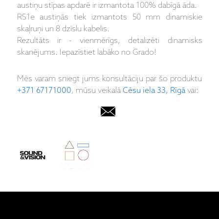
austiņu stīpas apdarē ir izmantota 100% dabīgā āda.
RS1e austiņās tiek izmantots 50 mm dinamiskie
skaļruņi un 8 dzīslu kabelis.
Rezultāts ir - vienmērīgs, detalizēti dinamisks
skanējums. Iepazīstiet labāko no Grado!
Mēs varam sniegt jums konsultāciju par šo produktu
+371 67171000
, mūsu veikalā
Cēsu iela 33, Rīgā
vai: