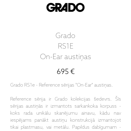
Grado
RS1E
On-Ear austiņas
695 €
Grado RS1e - Reference sērijas "On-Ear" austiņas.
Reference sērija ir Grado kolekcijas šedevrs. Šīs
sērijas austiņās ir izmantots sarkankoka korpuss -
koks rada unikālu skanējumu ainavu, kādu nav
iespējams panākt austiņu konstrukcijā izmantojot
tikai plastmasu, vai metālu. Papildus dabīgumam -