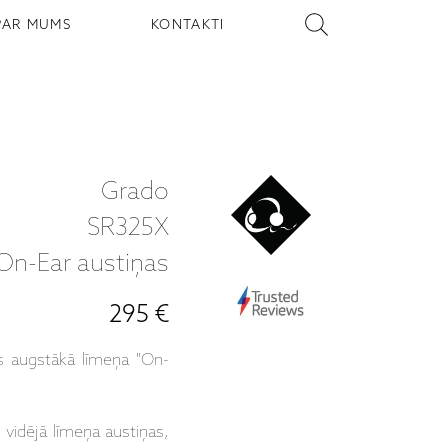
PAR MUMS
KONTAKTI
Grado
SR325X
On-Ear austiņas
295 €
s augstākā līmeņa "On-
vidējā līmeņa austiņas,