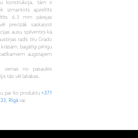
ņu konstrukcija, tām ir
ek izmantots apzeltīts
ltīts 6.3 mm pārejas
vēl precīzāk saskaņoti
cijas ausu spilventiņi kā
austiņas radīs tīru Grado
rāsām, bagātīgi pilnīgu
 patīkamiem augstajiem
 vienas no pasaules
is tās vēl labākas.
ju par šo produktu
+371
 33, Rīgā
vai: