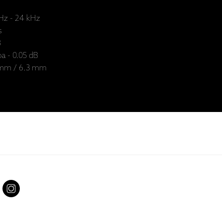
 Hz - 24 kHz
s
B
a - 0.05 dB
 mm / 6.3 mm