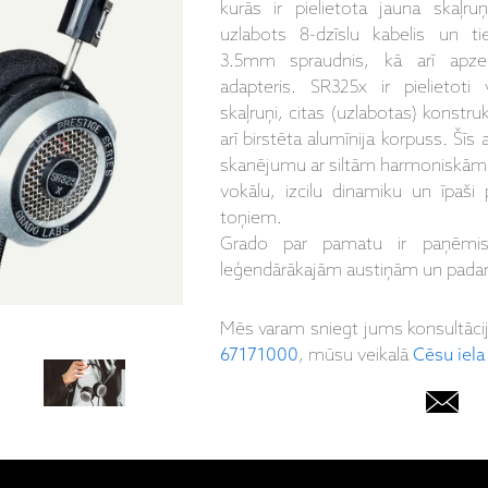
kurās ir pielietota jauna skaļru
uzlabots 8-dzīslu kabelis un ti
3.5mm spraudnis, kā arī apze
adapteris. SR325x ir pielietoti 
skaļruņi, citas (uzlabotas) konstruk
arī birstēta alumīnija korpuss. Šīs 
skanējumu ar siltām harmoniskām k
vokālu, izcilu dinamiku un īpaši
toņiem.
Grado par pamatu ir paņēmis
leģendārākajām austiņām un padarīj
Mēs varam sniegt jums konsultāci
67171000
, mūsu veikalā
Cēsu iela