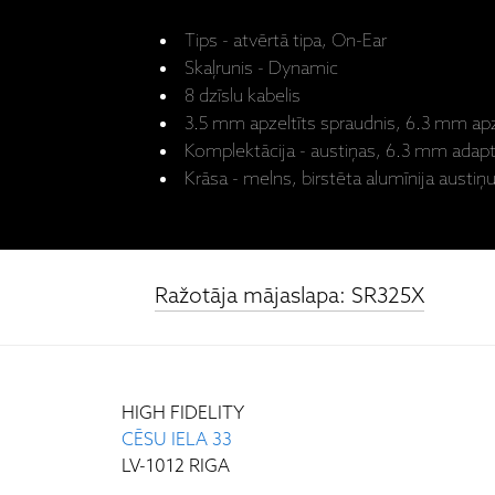
Tips - atvērtā tipa, On-Ear
Skaļrunis - Dynamic
8 dzīslu kabelis
3.5 mm apzeltīts spraudnis, 6.3 mm apze
Komplektācija - austiņas, 6.3 mm adapt
Krāsa - melns, birstēta alumīnija austiņ
Ražotāja mājaslapa: SR325X
HIGH FIDELITY
CĒSU IELA 33
LV-1012 RIGA