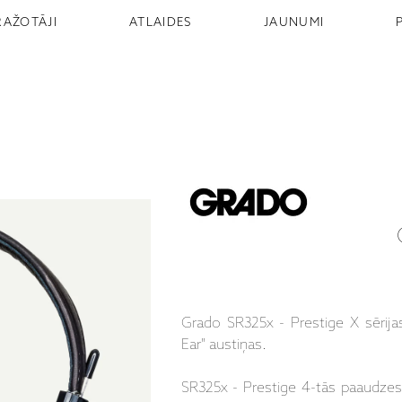
RAŽOTĀJI
ATLAIDES
JAUNUMI
Grado SR325x - Prestige X sērija
Ear" austiņas.
SR325x - Prestige 4-tās paaudzes 