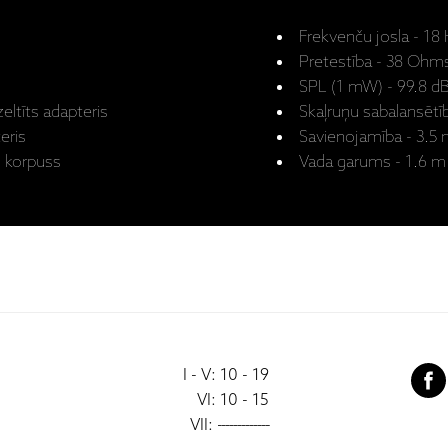
Frekvenču josla - 18
Pretestība - 38 Ohm
SPL (1 mW) - 99.8 d
ltīts adapteris
Skaļruņu sabalansētīb
eris
Savienojamība - 3.5
u korpuss
Vada garums - 1.6 m
I - V: 10 - 19
VI: 10 - 15
VII:
-------------